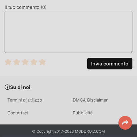
diversi tipi di telefoni cellulari apk con un'eccellente
Il tuo commento
(
0
)
adattabilità, assicurando che tutti gli amanti del gioco di
simulation possano godersi appieno la felicità portato da
Dream House Days DX 1.2.5
MOD. UNICA
Il tradizionale gioco simulation richiede agli utenti di
dedicare molto tempo ad accumulare
Invia commento
ricchezza/abilità/abilità nel gioco, che è sia la caratteristica
che il divertimento del gioco, ma allo stesso tempo, il
processo di accumulazione inevitabilmente far sentire le
Su di noi
persone stanche, ma ora l'emergere delle mod ha riscritto
questa situazione. Qui, non è necessario spendere la
Termini di utilizzo
DMCA Disclaimer
maggior parte delle tue energie e ripetere l'""accumulo""
leggermente noioso. Le mod possono aiutarti facilmente a
Contattaci
Pubblicità
omettere questo processo, aiutandoti così a concentrarti
sul goderti la gioia del gioco stesso
© Copyright 2017–2026 MODDROID.COM