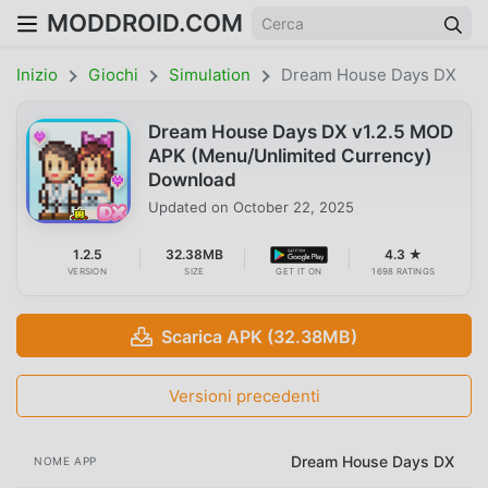
MODDROID.COM
Inizio
Giochi
Simulation
Dream House Days DX
Dream House Days DX v1.2.5 MOD
APK (Menu/Unlimited Currency)
Download
Updated on
October 22, 2025
1.2.5
32.38MB
4.3 ★
VERSION
SIZE
GET IT ON
1698 RATINGS
Scarica APK (32.38MB)
Versioni precedenti
Dream House Days DX
NOME APP