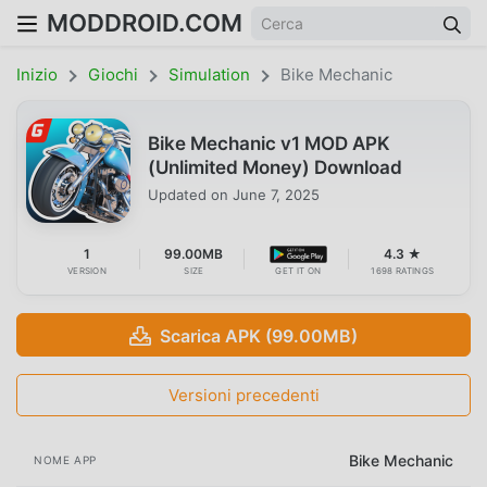
MODDROID.COM
Inizio
Giochi
Simulation
Bike Mechanic
Bike Mechanic v1 MOD APK
(Unlimited Money) Download
Updated on
June 7, 2025
1
99.00MB
4.3 ★
VERSION
SIZE
GET IT ON
1698 RATINGS
Scarica APK (99.00MB)
Versioni precedenti
Bike Mechanic
NOME APP