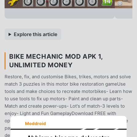
Explore this article
BIKE MECHANIC MOD APK 1,
UNLIMITED MONEY
Restore, fix, and customise Bikes, trikes, motors and solve
match 3 puzzles in this motor bike restoration gameUse
tools and make choices to recreate motorbikes- Learn how
to use tools to fix up motors- Paint and clean up parts-
Match and create power-ups- Lot's of match-3 levels to
enjoy- Light and Fun GameplayDownload FREE with
optional in-game items for purchase. You can turn off the
Moddroid
payment feature by disabling in-app purchases in your
device’s settings.