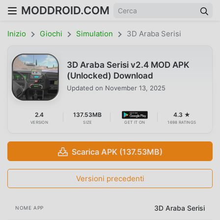
MODDROID.COM
Inizio
Giochi
Simulation
3D Araba Serisi
3D Araba Serisi v2.4 MOD APK
(Unlocked) Download
Updated on
November 13, 2025
2.4
137.53MB
4.3 ★
VERSION
SIZE
GET IT ON
1698 RATINGS
Scarica APK (137.53MB)
Versioni precedenti
3D Araba Serisi
NOME APP