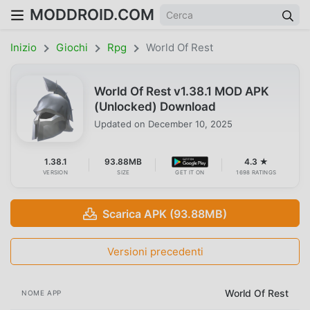
MODDROID.COM
Inizio
Giochi
Rpg
World Of Rest
World Of Rest v1.38.1 MOD APK
(Unlocked) Download
Updated on
December 10, 2025
1.38.1
93.88MB
4.3 ★
VERSION
SIZE
GET IT ON
1698 RATINGS
Scarica APK (93.88MB)
Versioni precedenti
World Of Rest
NOME APP