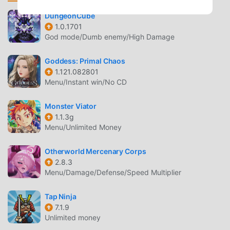
the orientation easier. The score of victories and defeats,
as well as a lot of other useful information about your
DungeonCube
1.0.1701
character, is available if you click his icon.If you quit the
God mode/Dumb enemy/High Damage
game, it is saved automatically. Next time, you will start
exactly where you finished.Become the best protector of
Goddess: Primal Chaos
the World Of Rest!Note:The game is in the stage of early
1.121.082801
access (active stage of revision and improvement). Your
Menu/Instant win/No CD
suggestions on the development are welcome!
Monster Viator
WORLD OF REST INTRODUZIONE
1.1.3g
Menu/Unlimited Money
World Of Rest Essendo un gioco rpg molto popolare di
recente, ha guadagnato molti fan in tutto il mondo che
Otherworld Mercenary Corps
amano i giochi rpg. Se vuoi scaricare questo gioco, come il
2.8.3
più grande sito di download di giochi gratuiti per mod apk
Menu/Damage/Defense/Speed Multiplier
al mondo, moddroid è la tua scelta migliore. moddroid non
solo ti fornisce l'ultima versione di World Of Rest
Tap Ninja
1.38.1gratuitamente, ma fornisce anche Freemod
7.1.9
Unlimited money
gratuitamente, aiutandoti a salvare l'attività meccanica