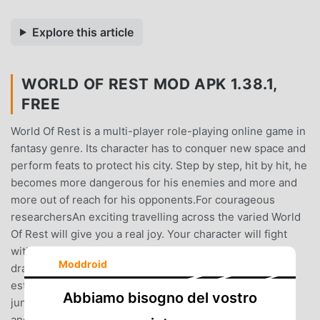
Explore this article
WORLD OF REST MOD APK 1.38.1,
FREE
World Of Rest is a multi-player role-playing online game in
fantasy genre. Its character has to conquer new space and
perform feats to protect his city. Step by step, hit by hit, he
becomes more dangerous for his enemies and more and
more out of reach for his opponents.For courageous
researchersAn exciting travelling across the varied World
Of Rest will give you a real joy. Your character will fight
with different monsters, from wolves to minotaurs and
Moddroid
dragons using both his weapon, and magic. He will
establish order on islands and in vaults, in deserts and
Abbiamo bisogno del vostro
jungles, on the plains and in the mountains, using force
and sharpness of mind. The trophies obtained in the