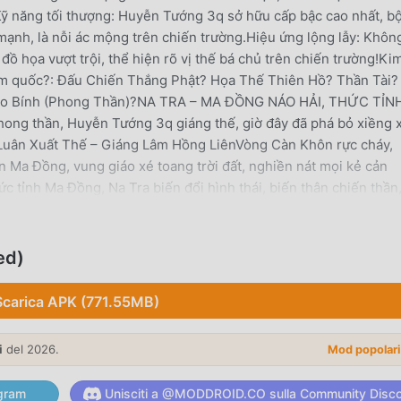
Kỹ năng tối thượng: Huyễn Tướng 3q sở hữu cấp bậc cao nhất, b
mạnh, là nỗi ác mộng trên chiến trường.Hiệu ứng lộng lẫy: Khôn
ồ họa vượt trội, thể hiện rõ vị thế bá chủ trên chiến trường!Ki
 tam quốc?: Đấu Chiến Thắng Phật? Họa Thế Thiên Hồ? Thần Tài?
gao Bính (Phong Thần)?NA TRA – MA ĐỒNG NÁO HẢI, THỨC TỈN
ng thần, Huyễn Tướng 3q giáng thế, giờ đây đã phá bỏ xiềng 
Luân Xuất Thế – Giáng Lâm Hồng LiênVòng Càn Khôn rực cháy,
 Ma Đồng, vung giáo xé toang trời đất, nghiền nát mọi kẻ cản
ỉnh Ma Đồng, Na Tra biến đổi hình thái, biến thân chiến thần,
iện, chiến đấu không khoan nhượng!Chấn Động Thiên Đình – Đại
, đạp lên số mệnh, đối đầu Thiên Đình! Khi Ma Đồng khai nhãn,
a, kết hợp Ngao Bính, thức tỉnh sức mạnh vô song, tái hiện Phon
ed)
CAO – THÁCH THỨC MỌI ĐỘI HÌNH!Chiến thuật thẻ tướng 6vs6
ỹ - Thần Kích - Thần Thông - Kỷ Vật để giành chiến thắng.Bốn 
Scarica APK (771.55MB)
 thế riêng, mở ra hàng trăm cách build đội hình khác nhau.PvE &
ng liên server – chiến thuật hay, nhân phẩm cao, thắng bại tại kỹ
i
del 2026.
Mod popolar
vẫn có thể nhận được huyễn tướng 3q UR Na Tra từ Phong Thần
ÊN BIẾN VẠN HÓA – ĐỘT PHÁ CHIẾN THUẬT!Bạn đã từng thấy hai
gram
Unisciti a @MODDROID.CO sulla Community Disc