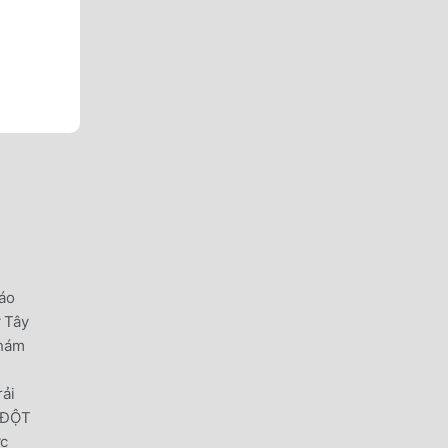
Náo
 Tây
khám
rải
 ĐỘT
ức