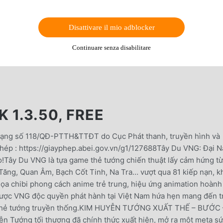
Disattivare il mio adblocker
Continuare senza disabilitare
 1.3.50, FREE
n mạng số 118/QĐ-PTTH&TTĐT do Cục Phát thanh, truyền hình và
phép : https://giayphep.abei.gov.vn/g1/127688Tây Du VNG: Đại 
o!Tây Du VNG là tựa game thẻ tướng chiến thuật lấy cảm hứng từ
Tăng, Quan Âm, Bạch Cốt Tinh, Na Tra… vượt qua 81 kiếp nạn, 
họa chibi phong cách anime trẻ trung, hiệu ứng animation hoành
được VNG độc quyền phát hành tại Việt Nam hứa hẹn mang đến t
e thẻ tướng truyền thống.KIM HUYỄN TƯỚNG XUẤT THẾ – BƯỚC
ướng tối thượng đã chính thức xuất hiện, mở ra một meta s