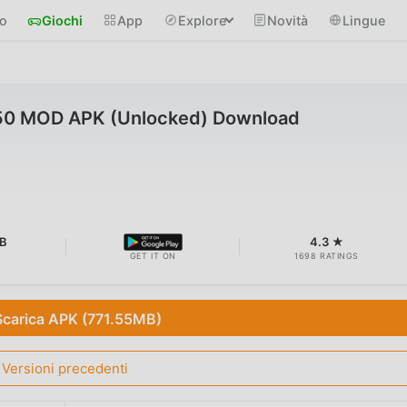
io
Giochi
App
Explore
Novità
Lingue
.50 MOD APK (Unlocked) Download
MB
4.3 ★
GET IT ON
1698 RATINGS
Scarica APK (771.55MB)
Versioni precedenti