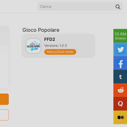
Gioco Popolare
10.6M
Shares
FFD2
Versione: 1.0.5
Menu/God mode