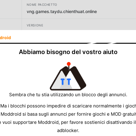
NOME PACCHETTO
vng.games.taydu.chienthuat.online
VERSIONE
1.3.50
droid
SVILUPPATORE
Abbiamo bisogno del vostro aiuto
VNG GROUP JSC
DIMENSIONE
771.55MB
Sembra che tu stia utilizzando un blocco degli annunci.
 Ma i blocchi possono impedire di scaricare normalmente i gioch
 Moddroid si basa sugli annunci per fornire giochi e MOD gratuit
e vuoi supportare Moddroid, per favore sostienici disattivando il
adblocker.