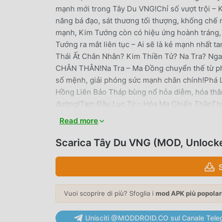
mạnh mới trong Tây Du VNG!Chỉ số vượt trội – 
năng bá đạo, sát thương tối thượng, khống chế 
mạnh, Kim Tướng còn có hiệu ứng hoành tráng, đ
Tướng ra mắt liên tục – Ai sẽ là kẻ mạnh nhất
Thái Ất Chân Nhân? Kim Thiền Tử? Na Tra? N
CHÂN THÂN!Na Tra – Ma Đồng chuyển thế từ pho
số mệnh, giải phóng sức mạnh chân chính!Phá 
Hồng Liên Bảo Tháp bùng nổ hỏa diễm, hóa thân
đường!Tam Đầu Lục Tý – Hóa Ma Chiến ThầnThức t
triển liên hoàn kích mạnh mẽ, công thủ toàn d
Read more
Tam GiớiTheo Phong Thần Na Tra từ bỏ tiên thân
mới là kẻ mạnh nhất?Đã đến lúc triệu hồi Na Tr
Scarica Tây Du VNG (MOD, Unlock
Thần Diễn Nghĩa!LỐI CHƠI CHIẾN THUẬT ĐỈNH 
Xây dựng đội hình mạnh nhất, tận dụng Thiên K
Thánh - Tiên - Minh - Yêu – Mỗi phe đều có lợi
kịch tính – Vượt ải, leo tháp, săn boss, đấu trườ
Vuoi scoprire di più? Sfoglia i
mod APK più popolar
năng!Nhân phẩm quyết định tất cả – Cày chay 
truyện, săn boss nhận quà hiếm mỗi ngày!THI
Unisciti @MODDROID.CO sul Canale Tele