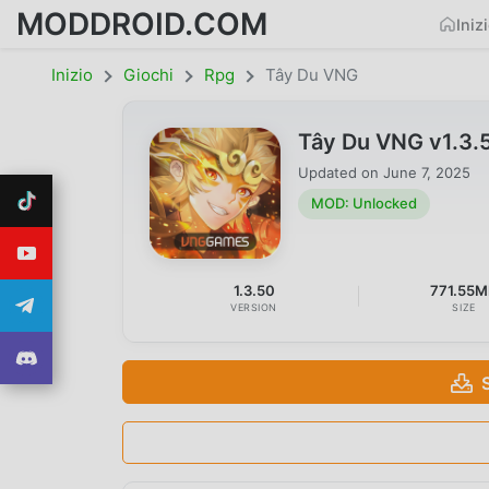
MODDROID.COM
Iniz
Inizio
Giochi
Rpg
Tây Du VNG
Tây Du VNG v1.3
Updated on
June 7, 2025
MOD: Unlocked
1.3.50
771.55
VERSION
SIZE