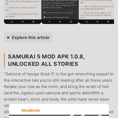
Explore this article
SAMURAI 5 MOD APK 1.0.8,
UNLOCKED ALL STORIES
"Samurai of Hyuga: Book 5" is the gut-wrenching sequel to
the interactive tale you're still reading after all these years.
Retake your role as the ronin, and bring the wrath of hell
(and the Jigoku) upon samurai and spirits alike!With a
broken heart, mind, and body, the odds have never been
steeper against our hero. Enemies abound...but so do
Moddroid
allies, too. With stakes higher than ever before, you'll need