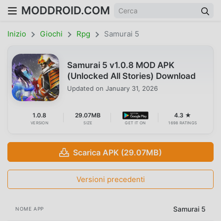
MODDROID.COM
Inizio
Giochi
Rpg
Samurai 5
Samurai 5 v1.0.8 MOD APK
(Unlocked All Stories) Download
Updated on
January 31, 2026
1.0.8
29.07MB
4.3 ★
VERSION
SIZE
GET IT ON
1698 RATINGS
Scarica APK (29.07MB)
Versioni precedenti
Samurai 5
NOME APP