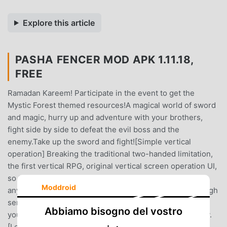
Explore this article
PASHA FENCER MOD APK 1.11.18,
FREE
Ramadan Kareem! Participate in the event to get the
Mystic Forest themed resources!A magical world of sword
and magic, hurry up and adventure with your brothers,
fight side by side to defeat the evil boss and the
enemy.Take up the sword and fight![Simple vertical
operation] Breaking the traditional two-handed limitation,
the first vertical RPG, original vertical screen operation UI,
so that you can enjoy the game with just one hand. Play
Moddroid
anytime, anywhere.[Cross-server battlefield]Breakthrough
server restrictions, enjoy PK with all players; Fight with
Abbiamo bisogno del vostro
your brothers, defeat all enemies. Have fun, have victory.
[Leagues and Close Friends] Diverse League daily