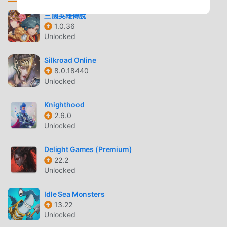
recente, ha guadagnato molti fan in tutto il mondo che
三國英雄傳說
amano i giochi rpg. Se vuoi scaricare questo gioco, come il
1.0.36
più grande sito di download di giochi gratuiti per mod apk
Unlocked
al mondo, moddroid è la tua scelta migliore. moddroid non
solo ti fornisce l'ultima versione di Pasha Fencer
Silkroad Online
1.11.18gratuitamente, ma fornisce anche Freemod
8.0.18440
Unlocked
gratuitamente, aiutandoti a salvare l'attività meccanica
ripetitiva nel gioco, così puoi concentrarti sul godere della
Knighthood
gioia portata dal gioco stesso. moddroid promette che
2.6.0
qualsiasi mod di Pasha Fencer non addebiterà alcuna
Unlocked
commissione ai giocatori ed è sicura al 100%, disponibile e
gratuita da installare. Basta scaricare il client moddroid,
Delight Games (Premium)
puoi scaricare e installare Pasha Fencer 1.11.18 con un clic.
22.2
Cosa aspetti, scarica moddroid e gioca!
Unlocked
GAMEPLAY UNICO
Idle Sea Monsters
13.22
Pasha Fencer Essendo un popolare gioco rpg, il suo
Unlocked
gameplay unico lo ha aiutato a conquistare un gran numero