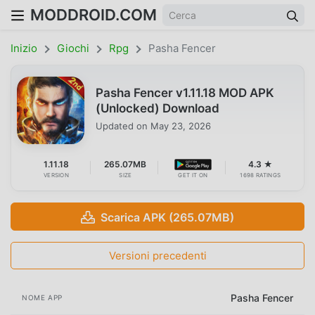
MODDROID.COM
Inizio
Giochi
Rpg
Pasha Fencer
Pasha Fencer v1.11.18 MOD APK
(Unlocked) Download
Updated on
May 23, 2026
1.11.18
265.07MB
4.3 ★
VERSION
SIZE
GET IT ON
1698 RATINGS
Scarica APK (265.07MB)
Versioni precedenti
Pasha Fencer
NOME APP