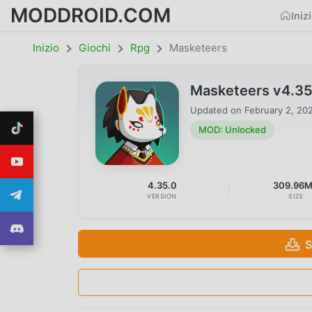
MODDROID.COM
Iniz
Inizio
Giochi
Rpg
Masketeers
Masketeers v4.3
Updated on
February 2, 20
MOD: Unlocked
4.35.0
309.96
VERSION
SIZE
S