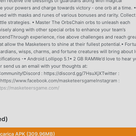
ven receive the blessings of guardians along with magical
e your powers and charge towards victory - one orb at a time. 
 with masks and runes of various bonuses and rarity. Collect
ttle strategies. • Master The OrbsChain orbs to unleash each
isely along with other special orbs to enhance your team’s
scendThrough experience, rise above challenges and reach gre
hat allow the Masketeers to shine at their fullest potential.• Fort
rdians, wisps, charms, and fortune creatures will bring about 
fications -• Android Lollipop 5.1• 2 GB RAMWe’d love to hear y
r send us an email with your thoughts at:
munity!Discord : https://discord.gg/7HsuXjXTwitter :
: https://www.facebook.com/masketeersgameInstagram :
tps://masketeersgame.com/
 di recente, ha guadagnato molti fan in tutto il mondo che ama
ed)
 il più grande sito di download di giochi gratuiti per mod apk al
oid non solo ti fornisce l'ultima versione di Masketeers
carica APK (309.96MB)
gratuitamente, aiutandoti a salvare l'attività meccanica ripetit