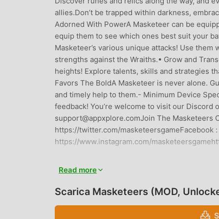
Discover runes and relics along the way, and e
allies.Don’t be trapped within darkness, embrac
Adorned With PowerA Masketeer can be equipped
equip them to see which ones best suit your ba
Masketeer’s various unique attacks! Use them w
strengths against the Wraiths.• Grow and Tran
heights! Explore talents, skills and strategies t
Favors The BoldA Masketeer is never alone. Gua
and timely help to them.- Minimum Device Speci
feedback! You’re welcome to visit our Discord o
support@appxplore.comJoin The Masketeers Com
https://twitter.com/masketeersgameFacebook 
https://www.instagram.com/masketeersgameht
MASKETEERS INTRODUZIONE
Read more
Masketeers Essendo un gioco rpg molto popolare
Scarica Masketeers (MOD, Unlock
giochi rpg. Se vuoi scaricare questo gioco, come
mondo, moddroid è la tua scelta migliore. moddr
S
4.35.0gratuitamente, ma fornisce anche Freemod 