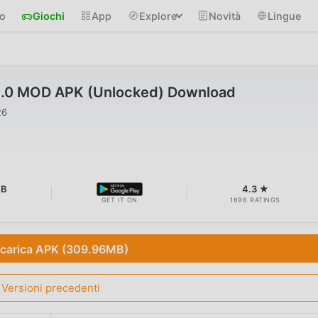
io
Giochi
App
Explore
Novità
Lingue
5.0 MOD APK (Unlocked) Download
26
MB
4.3 ★
GET IT ON
1698 RATINGS
carica APK (309.96MB)
Versioni precedenti