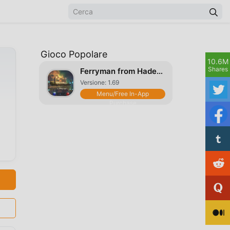
Gioco Popolare
10.6M
Shares
Ferryman from Hades Roguelike
Versione: 1.69
Menu/Free In-App
Purchase