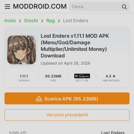
MODDROID.COM
Inizio
Giochi
Rpg
Lost Enders
Lost Enders v1.11.1 MOD APK
(Menu/God/Damage
Multiplier/Unlimited Money)
Download
Updated on
April 26, 2026
1.11.1
95.33MB
4.3 ★
VERSION
SIZE
GET IT ON
1698 RATINGS
Scarica APK (95.33MB)
Versioni precedenti
Lost Enders
NOME APP