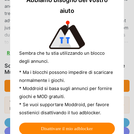
Abbiamo bisogno del vostro
and conquer dungeons said to hold hidden
aiuto
treasures!Within the dungeon, your companions will
adventure automatically!▼ Obtain the ultimate equipment
just for you!Craft equipment using materials obtained from
dungeons!Carefully select the randomly assigned effects
to aim for the ultimate equipment just for you!-------------
--------------------------------【Recommended for those
Read more
Sembra che tu stia utilizzando un blocco
who】・Want to play casually during commute or school
degli annunci.
time・Like idle games・Enjoy games with a lot of depth・
Scarica Lost Enders (MOD, Menu/God/Damage
Like games with hack and slash elements・Like fantasy
Multiplier/Unlimited Money)
* Ma i blocchi possono impedire di scaricare
RPGs・Like roguelikes・Enjoy thinking about skill
normalmente i giochi.
combinations--------------------------------------------
Scarica APK (95.33MB)
* Moddroid si basa sugli annunci per fornire
-//----------------------------------------------//
giochi e MOD gratuiti.
Operation//----------------------------------------------◆
Vuoi scoprire di più? Sfoglia i
mod APK più
* Se vuoi supportare Moddroid, per favore
Mod popolari →
Recommended Operating EnvironmentiOS 12.0 or later◆
popolari
del 2026.
sostienici disattivando il tuo adblocker.
Recommended DevicesiPhone 8Plus or later//-------------
---------------------------------// Keywords//-------------
Unisciti @MODDROID.CO sul Canale Telegram
---------------------------------Game, Idle, RPG, Fantasy,
Disattivare il mio adblocker
Unisciti a @MODDROID.CO sulla Community Discord