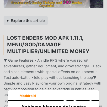
Explore this article
LOST ENDERS MOD APK 1.11.1,
MENU/GOD/DAMAGE
MULTIPLIER/UNLIMITED MONEY
▼ Game Features・An idle RPG where you recruit
adventurers, gather equipment, and grow stronger・Hack
and slash elements with special effects on equipment・
Text auto-battle・Idle play without launching the app▼
Simple and Easy PlayForm your own original strategy with
party composition to gain an advantage in battlesLead
unique companions to conquer dungeons and obtain
Moddroid
legendary treasures▼ Set off to the dungeon! 3x speed
2D high-speed auto-battle!Train your favorite companions