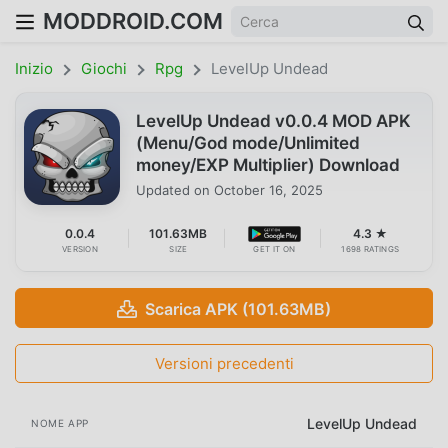
MODDROID.COM
Inizio
Giochi
Rpg
LevelUp Undead
LevelUp Undead v0.0.4 MOD APK
(Menu/God mode/Unlimited
money/EXP Multiplier) Download
Updated on
October 16, 2025
0.0.4
101.63MB
4.3 ★
VERSION
SIZE
GET IT ON
1698 RATINGS
Scarica APK (101.63MB)
Versioni precedenti
LevelUp Undead
NOME APP