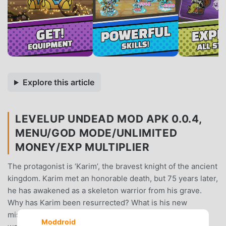
Explore this article
LEVELUP UNDEAD MOD APK 0.0.4,
MENU/GOD MODE/UNLIMITED
MONEY/EXP MULTIPLIER
The protagonist is ‘Karim’, the bravest knight of the ancient
kingdom. Karim met an honorable death, but 75 years later,
he has awakened as a skeleton warrior from his grave.
Why has Karim been resurrected? What is his new
mission?Are you ready to join this legendary skeleton
Moddroid