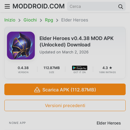
MODDROID.COM
Inizio
Giochi
Rpg
Elder Heroes
Elder Heroes v0.4.38 MOD APK
(Unlocked) Download
Updated on
March 2, 2026
0.4.38
112.87MB
4.3 ★
VERSION
SIZE
GET IT ON
1698 RATINGS
Scarica APK (112.87MB)
Versioni precedenti
Elder Heroes
NOME APP