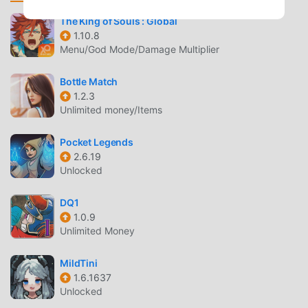
gioia portata dal gioco stesso. moddroid promette che
The King of Souls : Global
qualsiasi mod di Elder Heroes non addebiterà alcuna
1.10.8
commissione ai giocatori ed è sicura al 100%, disponibile e
Menu/God Mode/Damage Multiplier
gratuita da installare. Basta scaricare il client moddroid,
puoi scaricare e installare Elder Heroes 0.4.38 con un clic.
Bottle Match
Cosa aspetti, scarica moddroid e gioca!
1.2.3
Unlimited money/Items
GAMEPLAY UNICO
Pocket Legends
Elder Heroes Essendo un popolare gioco rpg, il suo
2.6.19
gameplay unico lo ha aiutato a conquistare un gran numero
Unlocked
di fan in tutto il mondo. A differenza dei tradizionali giochi
rpg, in Elder Heroes , devi solo seguire il tutorial per
DQ1
1.0.9
principianti, così puoi facilmente avviare l'intero gioco e
Unlimited Money
goderti la gioia offerta dai classici giochi rpg Elder Heroes
0.4.38. Allo stesso tempo, moddroid ha creato
MildTini
appositamente una piattaforma per gli amanti dei giochi
1.6.1637
rpg, consentendoti di comunicare e condividere con tutti
Unlocked
gli amanti dei giochi rpg in tutto il mondo, cosa stai