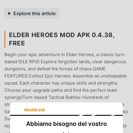
Explore this article
ELDER HEROES MOD APK 0.4.38,
FREE
Begin your epic adventure in Elder Heroes, a classic turn-
based IDLE RPG! Explore forgotten lands, clear dangerous
dungeons, and defeat the forces of chaos.GAME
FEATURES:Collect Epic Heroes: Assemble an unstoppable
squad. Each character has unique skills and strengths.
Choose your upgrade paths and find the perfect team
synergy!Turn-based Tactical Battles: Hundreds of
strategies and combinations. Outwit your enemies on the
Moddroid
battlefield by using the right abilities at the right time.Deep
Dungeon Crawling: Descend into the darkest depths for
Abbiamo bisogno del vostro
legendary loot. The deeper you go, the better the rewards
—and the deadlier the bosses.Explore a Vast World: