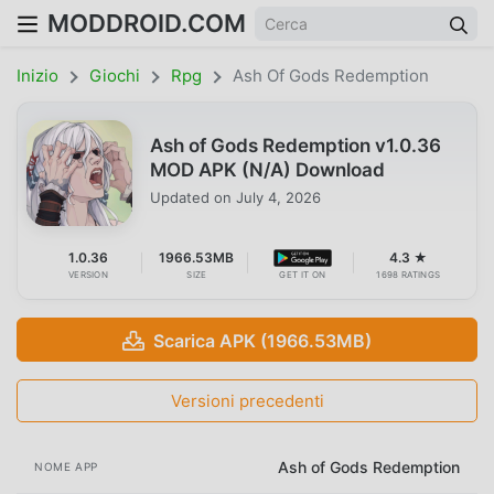
MODDROID.COM
Inizio
Giochi
Rpg
Ash Of Gods Redemption
Ash of Gods Redemption v1.0.36
MOD APK (N/A) Download
Updated on
July 4, 2026
1.0.36
1966.53MB
4.3 ★
VERSION
SIZE
GET IT ON
1698 RATINGS
Scarica APK (1966.53MB)
Versioni precedenti
Ash of Gods Redemption
NOME APP