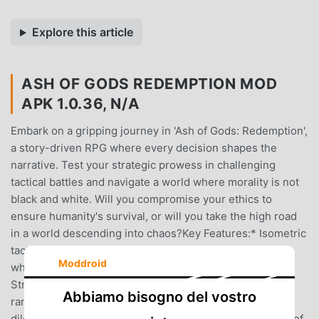
Explore this article
ASH OF GODS REDEMPTION MOD
APK 1.0.36, N/A
Embark on a gripping journey in 'Ash of Gods: Redemption',
a story-driven RPG where every decision shapes the
narrative. Test your strategic prowess in challenging
tactical battles and navigate a world where morality is not
black and white. Will you compromise your ethics to
ensure humanity's survival, or will you take the high road
in a world descending into chaos?Key Features:* Isometric
tactical RPG adventure* Choice-driven story-rich game
Moddroid
where your decisions lead to different outcomes*
Strategic turn-based combat without dice rolls and
Abbiamo bisogno del vostro
random* Survive in a crumbling world, face moral
dilemmas and make tough choices to avoid permadeath of