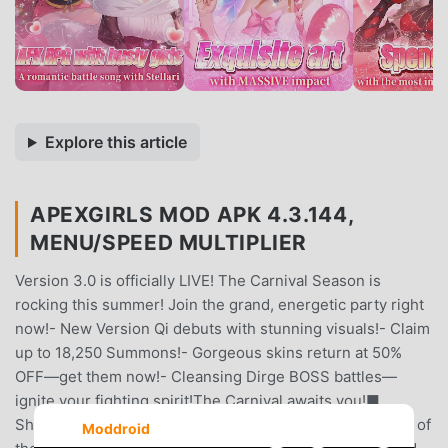
Explore this article
APEXGIRLS MOD APK 4.3.144,
MENU/SPEED MULTIPLIER
Version 3.0 is officially LIVE! The Carnival Season is
rocking this summer! Join the grand, energetic party right
now!- New Version Qi debuts with stunning visuals!- Claim
up to 18,250 Summons!- Gorgeous skins return at 50%
OFF—get them now!- Cleansing Dirge BOSS battles—
ignite your fighting spirit!The Carnival awaits you!■
Shining Debut! The All-New Mimic Qi! The brightest star of
Moddroid