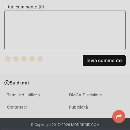
Come i giochi tradizionali rpg, ApexGirls ha uno stile
Il tuo commento
(
0
)
artistico unico e la grafica, le mappe e i personaggi di alta
qualità rendono ApexGirls attratto molti fan di rpg e
confrontato ai tradizionali giochi rpg, ApexGirls 4.3.144 ha
adottato un motore virtuale aggiornato e apportato
aggiornamenti audaci. Con una tecnologia più avanzata,
l'esperienza sullo schermo del gioco è stata notevolmente
migliorata. Pur mantenendo lo stile originale di rpg, il
massimo Migliora l'esperienza sensoriale dell'utente e ci
Invia commento
sono molti diversi tipi di telefoni cellulari apk con
un'eccellente adattabilità, assicurando che tutti gli amanti
del gioco di rpg possano godersi appieno la felicità portato
Su di noi
da ApexGirls 4.3.144
Termini di utilizzo
DMCA Disclaimer
MOD. UNICA
Contattaci
Pubblicità
Il tradizionale gioco rpg richiede agli utenti di dedicare
molto tempo ad accumulare ricchezza/abilità/abilità nel
© Copyright 2017–2026 MODDROID.COM
gioco, che è sia la caratteristica che il divertimento del