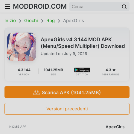
MODDROID.COM
Inizio
Giochi
Rpg
ApexGirls
ApexGirls v4.3.144 MOD APK
(Menu/Speed Multiplier) Download
Updated on
July 9, 2026
4.3.144
1041.25MB
4.3 ★
VERSION
SIZE
GET IT ON
1698 RATINGS
Scarica APK (1041.25MB)
Versioni precedenti
ApexGirls
NOME APP