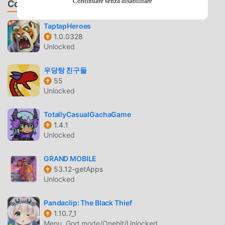
Continuare senza disabilitare
Consiglia Giochi & App
guild wars, and massive castle sieges.Endless Social
ActivitiesTake a break from combat and enjoy a rich variety
TaptapHeroes
of life skills and social events. Experience the unique flying
1.0.0328
system, fishing, trading, marriage, and even fun mini-
Unlocked
games like pet racing parties. You don't have to fight alone
—create or join a guild and build a strong
우당탕 친구들
community.Enthralling Story & Hidden SecretsCenturies
55
ago, a hero named Kenzo captured the Key of Skylight to
Unlocked
protect the people of Aero. Now, the Evil Emperor has
stolen it, plunging the world into turmoil. The Aero people
TotallyCasualGachaGame
are calling upon heroes from the real world to restore
1.4.1
Unlocked
peace! Along your journey, uncover over 50 hidden Easter
eggs and mysteries waiting to be solved.MMORPG:
GRAND MOBILE
Massively Multiplayer Online Role-Playing
53.12-getApps
GameRecommended Requirements:Android 8 or
Unlocked
higherSnapdragon 670 / 710 / 845 or higher3GB RAM or
moreWi-Fi (Upload / Download 10 Mbps or more)Stay up-
Pandaclip: The Black Thief
to-date with Aero Tales Online on Discord:
1.10.7_1
discord.gg/aerotales
Menu, God mode/Onehit/Unlocked