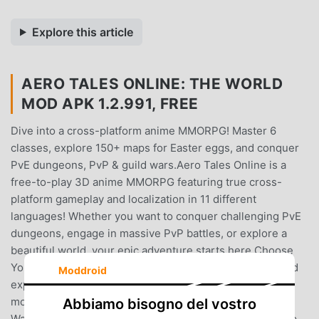
Explore this article
AERO TALES ONLINE: THE WORLD
MOD APK 1.2.991, FREE
Dive into a cross-platform anime MMORPG! Master 6
classes, explore 150+ maps for Easter eggs, and conquer
PvE dungeons, PvP & guild wars.Aero Tales Online is a
free-to-play 3D anime MMORPG featuring true cross-
platform gameplay and localization in 11 different
languages! Whether you want to conquer challenging PvE
dungeons, engage in massive PvP battles, or explore a
beautiful world, your epic adventure starts here.Choose
Your PlaystyleSelect your faction (Heroes or Villains) and
Moddroid
express yourself with our newly upgraded character
models and hairstyles. Choose from 6 unique classes:
Abbiamo bisogno del vostro
Warrior, Samurai, Archer, Ranger, Wizard, or Witch. Equip