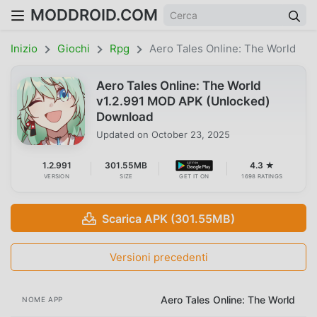
MODDROID.COM
Inizio
Giochi
Rpg
Aero Tales Online: The World
Aero Tales Online: The World
v1.2.991 MOD APK (Unlocked)
Download
Updated on
October 23, 2025
1.2.991
301.55MB
4.3 ★
VERSION
SIZE
GET IT ON
1698 RATINGS
Scarica APK (301.55MB)
Versioni precedenti
Aero Tales Online: The World
NOME APP