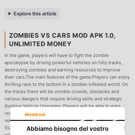
Explore this article
ZOMBIES VS CARS MOD APK 1.0,
UNLIMITED MONEY
In the game, players will have to fight the zombie
apocalypse by driving powerful vehicles on hilly tracks,
destroying zombies and earning resources to improve
their cars.The main features of the game:Players can enjoy
thrilling race to the bottom in a zombie-infested world. On
the tracks there will be zombie crowds, obstacles and
various dangers that require driving skills and strategic
thinking.Vehicle Upgrades: Players will be able to earn
resources while racing and use them to upgrade their
Moddroid
vehicles. The game features various vehicles such as
SUVs, trucks, and even helicopters that can be upgraded
Abbiamo bisogno del vostro
with weapons, armor, and other upgrades to better deal