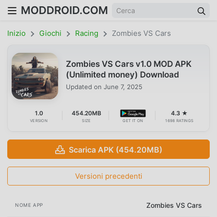
MODDROID.COM
Inizio
Giochi
Racing
Zombies VS Cars
Zombies VS Cars v1.0 MOD APK
(Unlimited money) Download
Updated on
June 7, 2025
1.0
454.20MB
4.3 ★
VERSION
SIZE
GET IT ON
1698 RATINGS
Scarica APK (454.20MB)
Versioni precedenti
Zombies VS Cars
NOME APP