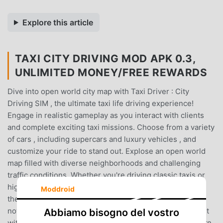
Explore this article
TAXI CITY DRIVING MOD APK 0.3,
UNLIMITED MONEY/FREE REWARDS
Dive into open world city map with Taxi Driver : City
Driving SIM , the ultimate taxi life driving experience!
Engage in realistic gameplay as you interact with clients
and complete exciting taxi missions. Choose from a variety
of cars , including supercars and luxury vehicles , and
customize your ride to stand out. Explose an open world
map filled with diverse neighborhoods and challenging
traffic conditions. Whether you're driving classic taxis or
high-end limos, become the best taxi driver , get behind
Moddroid
the wheel of the most amazing taxi car simulator
now!Features: Interact and Chat with Cliets: Build rapport
Abbiamo bisogno del vostro
with passengers through dynamic conversations and earn