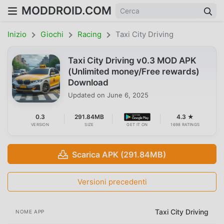
MODDROID.COM
Inizio
Giochi
Racing
Taxi City Driving
Taxi City Driving v0.3 MOD APK
(Unlimited money/Free rewards)
Download
Updated on
June 6, 2025
0.3
291.84MB
4.3 ★
VERSION
SIZE
GET IT ON
1698 RATINGS
Scarica APK (291.84MB)
Versioni precedenti
Taxi City Driving
NOME APP