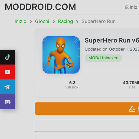
MODDROID.COM
Iniz
Inizio
Giochi
Racing
SuperHero Run
SuperHero Run v
Updated on
October 1, 202
MOD: Unlocked
6.3
43.79M
VERSION
SIZE