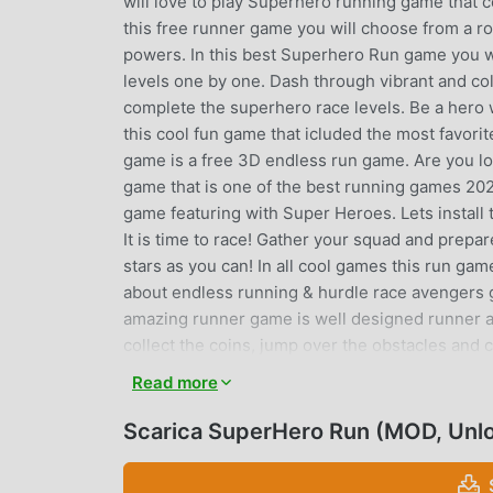
will love to play Superhero running game that 
this free runner game you will choose from a ros
powers. In this best Superhero Run game you wi
levels one by one. Dash through vibrant and col
complete the superhero race levels. Be a hero w
this cool fun game that icluded the most favori
game is a free 3D endless run game. Are you l
game that is one of the best running games 202
game featuring with Super Heroes. Lets install
It is time to race! Gather your squad and prepar
stars as you can! In all cool games this run ga
about endless running & hurdle race avengers g
amazing runner game is well designed runner 
collect the coins, jump over the obstacles and
game to improve the user experience while pla
Read more
this Superhero Run Race 3D is one best fun r
run one by one★ Pick the all check points★ 
Scarica SuperHero Run (MOD, Unl
Amazing racing experience.★ Best time killer 
Gorgeous Voxel art graphics.★ Famous Super 