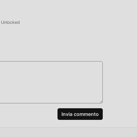
r Unlocked
gi di
 lo
efoni
el
one
, non
Invia commento
od
gioco