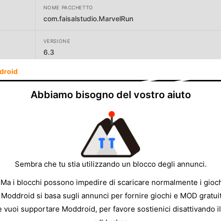
NOME PACCHETTO
com.faisalstudio.MarvelRun
VERSIONE
6.3
droid
SVILUPPATORE
Silver Fox Entertainment
Abbiamo bisogno del vostro aiuto
DIMENSIONE
43.79MB
Sembra che tu stia utilizzando un blocco degli annunci.
 Ma i blocchi possono impedire di scaricare normalmente i gioch
 Moddroid si basa sugli annunci per fornire giochi e MOD gratuit
e vuoi supportare Moddroid, per favore sostienici disattivando il