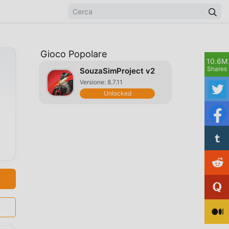
Gioco Popolare
10.6M
Shares
SouzaSimProject v2
Versione: 8.7.11
Unlocked