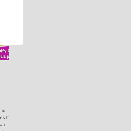
 is
es If
You