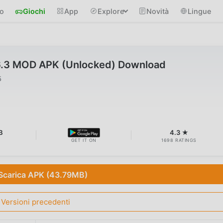
io
Giochi
App
Explore
Novità
Lingue
6.3 MOD APK (Unlocked) Download
5
B
4.3 ★
GET IT ON
1698 RATINGS
Scarica APK (43.79MB)
Versioni precedenti