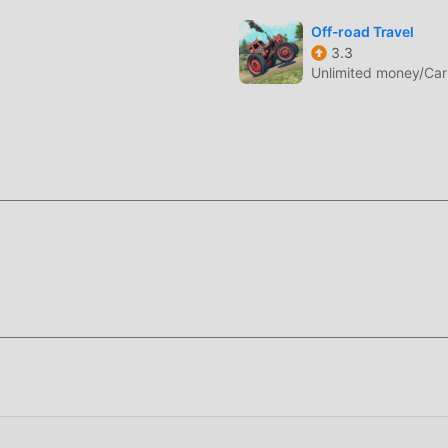
Off-road Travel
3.3
Unlimited money/Ca
 ha uno stile artistico unico e la grafica, le mappe e i personag
 fan di racing e confrontato ai tradizionali giochi racing,
ale aggiornato e apportato aggiornamenti audaci. Con una
hermo del gioco è stata notevolmente migliorata. Pur mantenendo
sperienza sensoriale dell'utente e ci sono molti diversi tipi di tel
icurando che tutti gli amanti del gioco di racing possano godersi
3
 di dedicare molto tempo ad accumulare ricchezza/abilità/abilità n
imento del gioco, ma allo stesso tempo, il processo di accumulazi
 ma ora l'emergere delle mod ha riscritto questa situazione. Qui
ue energie e ripetere l'""accumulo"" leggermente noioso. Le m
ocesso, aiutandoti così a concentrarti sul goderti la gioia del 