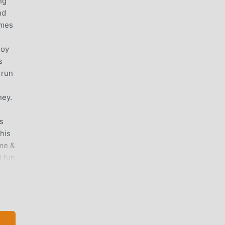
ng
nd
ames
joy
s
 run
ney.
s
his
me &
l fun
023
will
d