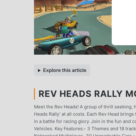
Explore this article
REV HEADS RALLY MO
Meet the Rev Heads! A group of thrill seeking, h
Heads Rally’ at all costs. Each Rev Head brings
in a battle for racing glory. Join in the fun and
Vehicles. Key Features:- 3 Themes and 18 trac
Networked Multiplayer- 30 Upgradeable Cars - 