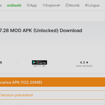
io
Giochi
App
Explore
Novità
Lingue
v7.28 MOD APK (Unlocked) Download
MB
4.3 ★
GET IT ON
1698 RATINGS
carica APK (122.20MB)
Versioni precedenti