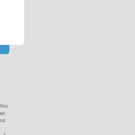
‘Rev
ead
and
- A