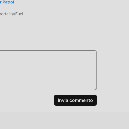
r Patrol
gioco
rtality/Fuel
 mod
ari
Invia commento