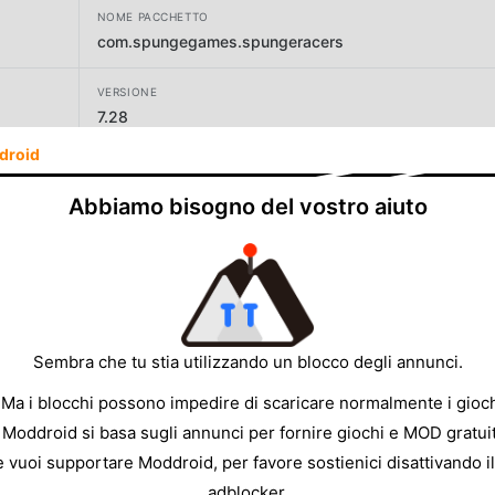
NOME PACCHETTO
com.spungegames.spungeracers
VERSIONE
7.28
droid
SVILUPPATORE
Spunge Games Pty Ltd
Abbiamo bisogno del vostro aiuto
DIMENSIONE
122.20MB
Sembra che tu stia utilizzando un blocco degli annunci.
 Ma i blocchi possono impedire di scaricare normalmente i gioch
 Moddroid si basa sugli annunci per fornire giochi e MOD gratuit
e vuoi supportare Moddroid, per favore sostienici disattivando il
adblocker.