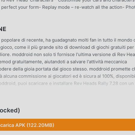
perfect your form- Replay mode – re-watch all the action- Pho
NE
popolare di recente, ha guadagnato molti fan in tutto il mondo 
gioco, come il più grande sito di download di giochi gratuiti per
iore. moddroid non solo ti fornisce l'ultima versione di Rev He
mod gratuitamente, aiutandoti a salvare l'attività meccanica
 godere della gioia portata dal gioco stesso. moddroid promette 
 alcuna commissione ai giocatori ed è sicura al 100%, disponibi
moddroid, puoi scaricare e installare Rev Heads Rally 7.28 con un 
locked)
ng, il suo gameplay unico lo ha aiutato a conquistare un gran
tradizionali giochi racing, in Rev Heads Rally , devi solo seguire
carica APK (122.20MB)
iare l'intero gioco e goderti la gioia offerta dai classici giochi r