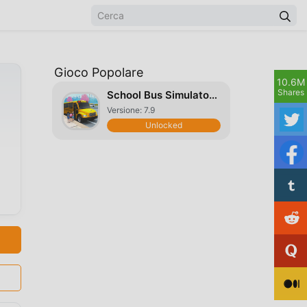
Gioco Popolare
10.6M
Shares
School Bus Simulator Driving
Versione: 7.9
Unlocked