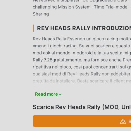
challenging Mission System- Time Trial mode – 
Sharing
REV HEADS RALLY INTRODUZIO
Rev Heads Rally Essendo un gioco racing molto 
amano i giochi racing. Se vuoi scaricare questo 
mod apk al mondo, moddroid è la tua scelta migl
Rally 7.28gratuitamente, ma fornisce anche Free
ripetitiva nel gioco, così puoi concentrarti sul
qualsiasi mod di Rev Heads Rally non addebiterà
gratuita da installare. Basta scaricare il client 
Cosa aspetti, scarica moddroid e gioca!
Read more
GAMEPLAY UNICO
Scarica Rev Heads Rally (MOD, Un
Rev Heads Rally Essendo un popolare gioco raci
numero di fan in tutto il mondo. A differenza dei 
S
tutorial per principianti, così puoi facilmente avv