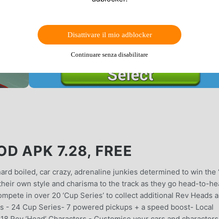
Disattivare il mio adblocker
Continuare senza disabilitare
D APK 7.28, FREE
ard boiled, car crazy, adrenaline junkies determined to win the 
 their own style and charisma to the track as they go head-to-h
 compete in over 20 ‘Cup Series’ to collect additional Rev Heads 
ks - 24 Cup Series- 7 powered pickups + a speed boost- Local
18 Rev ‘Head’ Characters - Customise your cars and characters