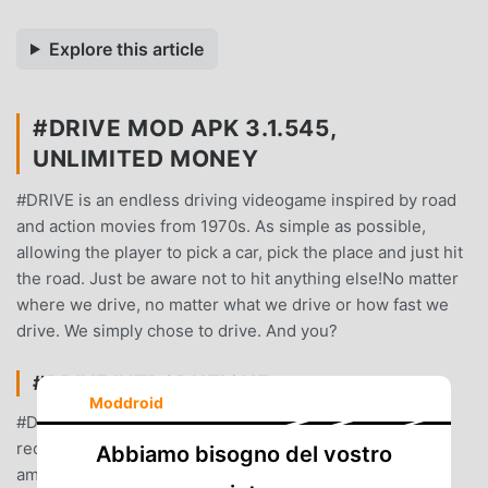
Explore this article
#DRIVE MOD APK 3.1.545,
UNLIMITED MONEY
#DRIVE is an endless driving videogame inspired by road
and action movies from 1970s. As simple as possible,
allowing the player to pick a car, pick the place and just hit
the road. Just be aware not to hit anything else!No matter
where we drive, no matter what we drive or how fast we
drive. We simply chose to drive. And you?
#DRIVE INTRODUZIONE
Moddroid
#DRIVE Essendo un gioco racing molto popolare di
recente, ha guadagnato molti fan in tutto il mondo che
Abbiamo bisogno del vostro
amano i giochi racing. Se vuoi scaricare questo gioco,