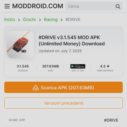
MODDROID.COM
Inizio
Giochi
Racing
#DRIVE
#DRIVE v3.1.545 MOD APK
(Unlimited Money) Download
Updated on
July 7, 2026
3.1.545
207.63MB
4.3 ★
VERSION
SIZE
GET IT ON
1698 RATINGS
Scarica APK (207.63MB)
Versioni precedenti
#DRIVE
NOME APP