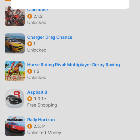
puoi facilmente avviare l'intero gioco e goderti la gioia
offerta dai classici giochi racing #DRIVE 3.1.545. Allo
Clan Race
2.1.2
stesso tempo, moddroid ha creato appositamente una
Unlocked
piattaforma per gli amanti dei giochi racing, consentendoti
di comunicare e condividere con tutti gli amanti dei giochi
Charger Drag Chance
racing in tutto il mondo, cosa stai aspettando, unisciti a
1
moddroid e goditi il racing gioco con tutti i partner globali
Unlocked
felici
Horse Riding Rival: Multiplayer Derby Racing
BELLISSIMO SCHERMO
1.5
Unlocked
Come i giochi tradizionali racing, #DRIVE ha uno stile
artistico unico e la grafica, le mappe e i personaggi di alta
Asphalt 8
qualità rendono #DRIVE attratto molti fan di racing e
9.0.1e
confrontato ai tradizionali giochi racing, #DRIVE 3.1.545 ha
Free Shopping
adottato un motore virtuale aggiornato e apportato
aggiornamenti audaci. Con una tecnologia più avanzata,
Rally Horizon
l'esperienza sullo schermo del gioco è stata notevolmente
2.5.14
Unlimited Money
migliorata. Pur mantenendo lo stile originale di racing, il