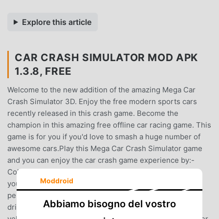
Explore this article
CAR CRASH SIMULATOR MOD APK
1.3.8, FREE
Welcome to the new addition of the amazing Mega Car
Crash Simulator 3D. Enjoy the free modern sports cars
recently released in this crash game. Become the
champion in this amazing free offline car racing game. This
game is for you if you'd love to smash a huge number of
awesome cars.Play this Mega Car Crash Simulator game
and you can enjoy the car crash game experience by:-
Collecting numerous high-end, high-quality vehicles as
Moddroid
you pass through every single level. There are high-
performance supercars with different speeds for you to
Abbiamo bisogno del vostro
drive. You can choose from a collection of your favorite
vehicles, or even custom your own collection if you prefer