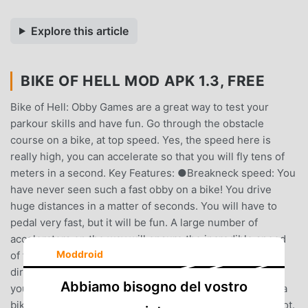
Explore this article
BIKE OF HELL MOD APK 1.3, FREE
Bike of Hell: Obby Games are a great way to test your
parkour skills and have fun. Go through the obstacle
course on a bike, at top speed. Yes, the speed here is
really high, you can accelerate so that you will fly tens of
meters in a second. Key Features: ●Breakneck speed: You
have never seen such a fast obby on a bike! You drive
huge distances in a matter of seconds. You will have to
pedal very fast, but it will be fun. A large number of
accelerators on the way will ensure the incredible speed
Moddroid
of the bicycle. You need to have time to turn in the right
direction.●Parkour race on a bicycle: It's an obby, but
Abbiamo bisogno del vostro
you're on a bike. Feel the new sensations of parkour on a
bike. By bicycle, your options are much wider than on foot.