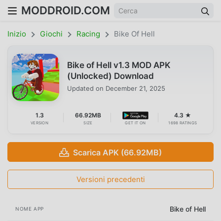
MODDROID.COM
Inizio
Giochi
Racing
Bike Of Hell
Bike of Hell v1.3 MOD APK
(Unlocked) Download
Updated on
December 21, 2025
1.3
66.92MB
4.3 ★
VERSION
SIZE
GET IT ON
1698 RATINGS
Scarica APK (66.92MB)
Versioni precedenti
Bike of Hell
NOME APP