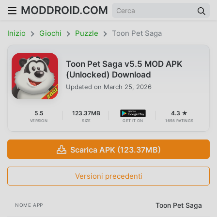
MODDROID.COM
Inizio
Giochi
Puzzle
Toon Pet Saga
Toon Pet Saga v5.5 MOD APK
(Unlocked) Download
Updated on
March 25, 2026
5.5
123.37MB
4.3 ★
VERSION
SIZE
GET IT ON
1698 RATINGS
Scarica APK (123.37MB)
Versioni precedenti
Toon Pet Saga
NOME APP