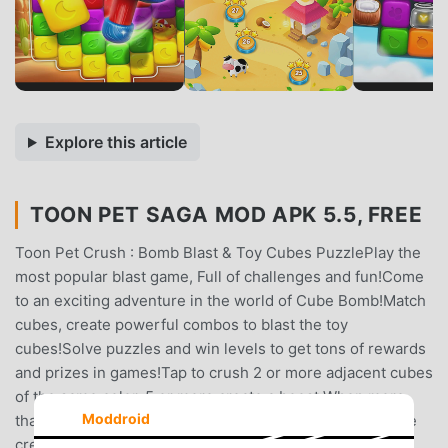
Explore this article
TOON PET SAGA MOD APK 5.5, FREE
Toon Pet Crush : Bomb Blast & Toy Cubes PuzzlePlay the
most popular blast game, Full of challenges and fun!Come
to an exciting adventure in the world of Cube Bomb!Match
cubes, create powerful combos to blast the toy
cubes!Solve puzzles and win levels to get tons of rewards
and prizes in games!Tap to crush 2 or more adjacent cubes
of the same color, 5 or more create a boost.When more
Moddroid
than 5 cubes are taped to crush, a powerful bomb will be
created.Bringing you a fresh experience. It is one of the