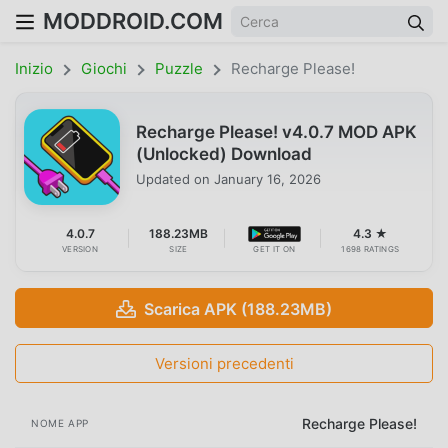
MODDROID.COM
Inizio
Giochi
Puzzle
Recharge Please!
Recharge Please! v4.0.7 MOD APK
(Unlocked) Download
Updated on
January 16, 2026
4.0.7
188.23MB
4.3 ★
VERSION
SIZE
GET IT ON
1698 RATINGS
Scarica APK (188.23MB)
Versioni precedenti
Recharge Please!
NOME APP