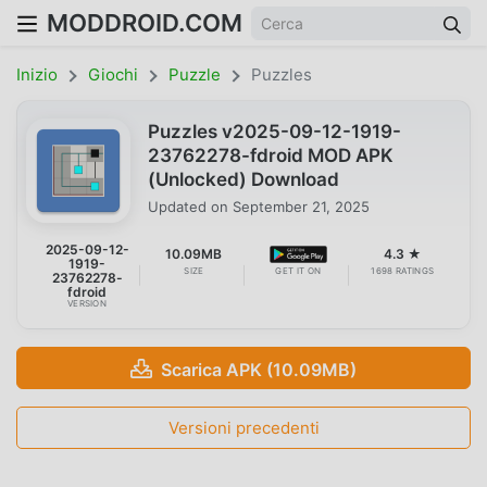
MODDROID.COM
Inizio
Giochi
Puzzle
Puzzles
Puzzles v2025-09-12-1919-
23762278-fdroid MOD APK
(Unlocked) Download
Updated on
September 21, 2025
2025-09-12-
10.09MB
4.3 ★
1919-
SIZE
GET IT ON
1698 RATINGS
23762278-
fdroid
VERSION
Scarica APK (10.09MB)
Versioni precedenti