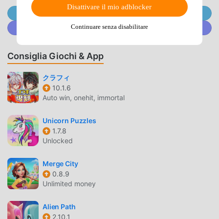
sicura al 100%, disponibile e gratuita da installare. Basta
Disattivare il mio adblocker
scaricare il client moddroid, puoi scaricare e installare
Unisciti @MODDROID.CO sul Canale Telegram
Puzzles 2025-09-12-1919-23762278-fdroid con un clic.
Continuare senza disabilitare
Unisciti a @MODDROID.CO sulla Community Discord
Cosa aspetti, scarica moddroid e gioca!
Consiglia Giochi & App
GAMEPLAY UNICO
Puzzles Essendo un popolare gioco puzzle, il suo
クラフィ
10.1.6
gameplay unico lo ha aiutato a conquistare un gran numero
Auto win, onehit, immortal
di fan in tutto il mondo. A differenza dei tradizionali giochi
puzzle, in Puzzles , devi solo seguire il tutorial per
Unicorn Puzzles
principianti, così puoi facilmente avviare l'intero gioco e
1.7.8
goderti la gioia offerta dai classici giochi puzzle Puzzles
Unlocked
2025-09-12-1919-23762278-fdroid. Allo stesso tempo,
moddroid ha creato appositamente una piattaforma per gli
Merge City
amanti dei giochi puzzle, consentendoti di comunicare e
0.8.9
condividere con tutti gli amanti dei giochi puzzle in tutto il
Unlimited money
mondo, cosa stai aspettando, unisciti a moddroid e goditi il
puzzle gioco con tutti i partner globali felici
Alien Path
2.10.1