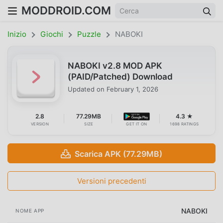
MODDROID.COM
Inizio
Giochi
Puzzle
NABOKI
NABOKI v2.8 MOD APK
(PAID/Patched) Download
Updated on
February 1, 2026
2.8
77.29MB
4.3 ★
VERSION
SIZE
GET IT ON
1698 RATINGS
Scarica APK (77.29MB)
Versioni precedenti
NABOKI
NOME APP