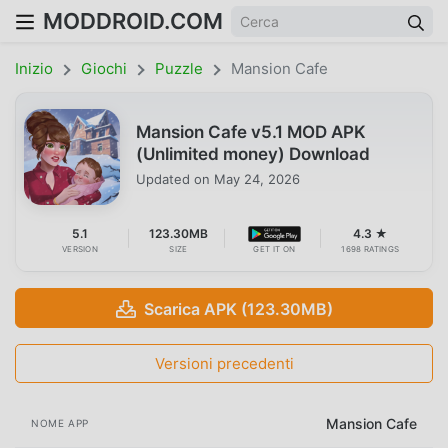
MODDROID.COM
Inizio
Giochi
Puzzle
Mansion Cafe
Mansion Cafe v5.1 MOD APK
(Unlimited money) Download
Updated on
May 24, 2026
5.1
123.30MB
4.3 ★
VERSION
SIZE
GET IT ON
1698 RATINGS
Scarica APK (123.30MB)
Versioni precedenti
Mansion Cafe
NOME APP