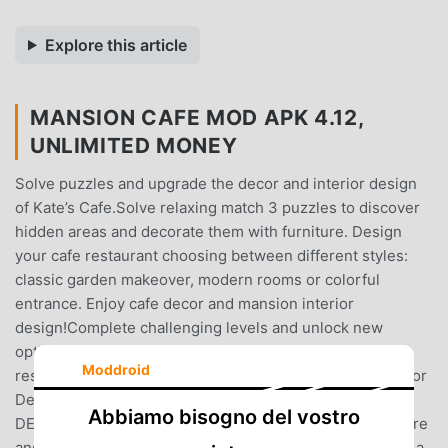
Explore this article
MANSION CAFE MOD APK 4.12,
UNLIMITED MONEY
Solve puzzles and upgrade the decor and interior design
of Kate’s Cafe.Solve relaxing match 3 puzzles to discover
hidden areas and decorate them with furniture. Design
your cafe restaurant choosing between different styles:
classic garden makeover, modern rooms or colorful
entrance. Enjoy cafe decor and mansion interior
design!Complete challenging levels and unlock new
options for your cafe interior design. Decorate the
Moddroid
restaurant like a mansion and build your own story.Interior
Design & Decor game features:- Enjoy making INTERIOR
Abbiamo bisogno del vostro
DESIGN choicesChoose between many pieces of furniture
and decor your second home with a unique style. Select a