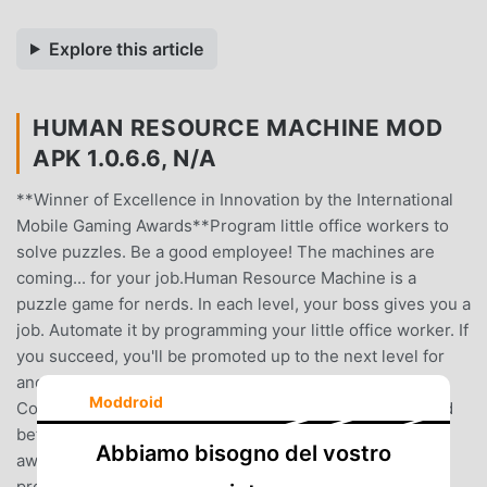
Explore this article
HUMAN RESOURCE MACHINE MOD
APK 1.0.6.6, N/A
**Winner of Excellence in Innovation by the International
Mobile Gaming Awards**Program little office workers to
solve puzzles. Be a good employee! The machines are
coming... for your job.Human Resource Machine is a
puzzle game for nerds. In each level, your boss gives you a
job. Automate it by programming your little office worker. If
you succeed, you'll be promoted up to the next level for
another year of work in the vast office building.
Moddroid
Congratulations!Don't worry if you've never programmed
before - programming is just puzzle solving. If you strip
Abbiamo bisogno del vostro
away all the 1's and 0's and scary squiggly brackets,
programming is simple, logical, beautiful, and something