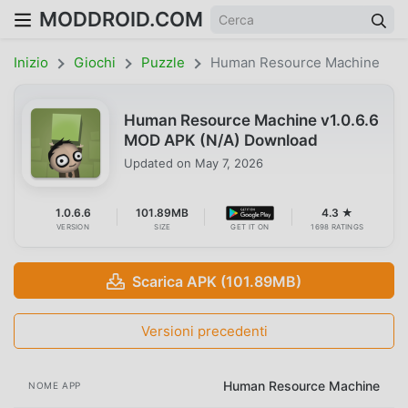
MODDROID.COM
Inizio
Giochi
Puzzle
Human Resource Machine
Human Resource Machine v1.0.6.6
MOD APK (N/A) Download
Updated on
May 7, 2026
1.0.6.6
101.89MB
4.3 ★
VERSION
SIZE
GET IT ON
1698 RATINGS
Scarica APK (101.89MB)
Versioni precedenti
Human Resource Machine
NOME APP