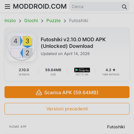
MODDROID.COM
Inizio
Giochi
Puzzle
Futoshiki
Futoshiki v2.10.0 MOD APK
(Unlocked) Download
Updated on
April 14, 2026
2.10.0
59.64MB
4.3 ★
VERSION
SIZE
GET IT ON
1698 RATINGS
Scarica APK (59.64MB)
Versioni precedenti
Futoshiki
NOME APP