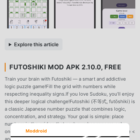
Explore this article
FUTOSHIKI MOD APK 2.10.0, FREE
Train your brain with Futoshiki — a smart and addictive
logic puzzle game!Fill the grid with numbers while
respecting inequality signs.If you love Sudoku, you’ll enjoy
this deeper logical challenge!Futoshiki (不等式, futōshiki) is
a classic Japanese number puzzle that combines logic,
concentration, and strategy. Your goal is simple: place
numbers in the grid so that each number appears only
Moddroid
once in every row and column — while also following the <
and > inequality clues between cells. Futoshiki was