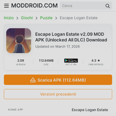
MODDROID.COM
Inizio
Giochi
Puzzle
Escape Logan Estate
Escape Logan Estate v2.09 MOD
APK (Unlocked All DLC) Download
Updated on
March 17, 2026
2.09
112.64MB
4.3 ★
VERSION
SIZE
GET IT ON
1698 RATINGS
Scarica APK (112.64MB)
Versioni precedenti
Escape Logan Estate
NOME APP