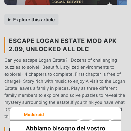
Explore this article
ESCAPE LOGAN ESTATE MOD APK
2.09, UNLOCKED ALL DLC
Can you escape Logan Estate?- Dozens of challenging
puzzles to solve!- Beautiful, stylized environments to
explore!- 4 chapters to complete. First chapter is free of
charge!- Story rich with music to enjoy!A visit to the Logan
Estate leaves a family in pieces. Play as three different
family members to explore and solve puzzles to reveal the
mystery surrounding the estate.If you think you have what
it takes to escape Logan Estate then go on and download
Moddroid
this game now!
Abbiamo bisogno del vostro
ESCAPE LOGAN ESTATE INTRODUZIONE