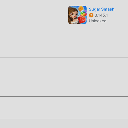
Sugar Smash
3.145.1
Unlocked
stallare l'APP moddroid, puoi scaricare direttamente la versione
 installazione moddroid con un clic e ci sono più giochi mod
etti, scaricalo ora!