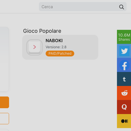
Gioco Popolare
10.6M
Shares
NABOKI
Versione: 2.8
PAID/Patched