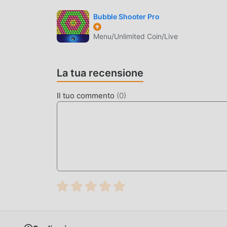
Bubble Shooter Pro
SCARICA ORA
Menu/Unlimited Coin/Live
Basta fare clic sul pulsante di download per in
gratuita Classic Brick Game 1.2 nel pacchetto di
popolari gratuiti che ti aspettano gioca, cosa asp
La tua recensione
Il tuo commento
(
0
)