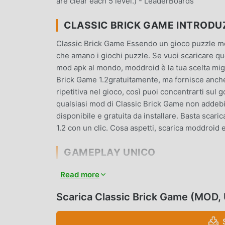
are clear each 5 level.) - LeaderBoards
CLASSIC BRICK GAME INTRODU
Classic Brick Game Essendo un gioco puzzle mol
che amano i giochi puzzle. Se vuoi scaricare que
mod apk al mondo, moddroid è la tua scelta migli
Brick Game 1.2gratuitamente, ma fornisce anche
ripetitiva nel gioco, così puoi concentrarti sul
qualsiasi mod di Classic Brick Game non addebi
disponibile e gratuita da installare. Basta scari
1.2 con un clic. Cosa aspetti, scarica moddroid e
GAMEPLAY UNICO
Classic Brick Game Essendo un popolare gioco p
Read more
numero di fan in tutto il mondo. A differenza dei
il tutorial per principianti, così puoi facilmente 
Scarica Classic Brick Game (MOD,
puzzle Classic Brick Game 1.2. Allo stesso tem
dei giochi puzzle, consentendoti di comunicare e 