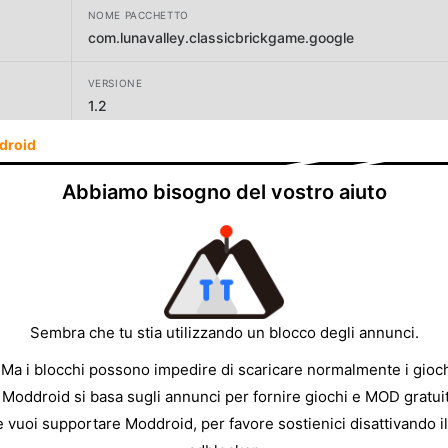
NOME PACCHETTO
com.lunavalley.classicbrickgame.google
VERSIONE
1.2
droid
SVILUPPATORE
GameZen
Abbiamo bisogno del vostro aiuto
DIMENSIONE
44.01MB
Sembra che tu stia utilizzando un blocco degli annunci.
 Ma i blocchi possono impedire di scaricare normalmente i gioch
 Moddroid si basa sugli annunci per fornire giochi e MOD gratuit
e vuoi supportare Moddroid, per favore sostienici disattivando il