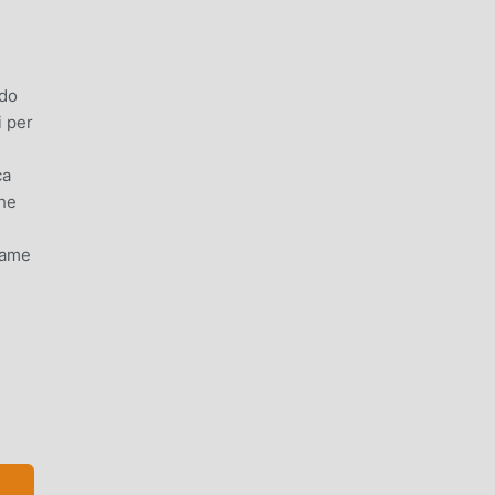
ndo
i per
ca
che
 Game
an
guire
manti