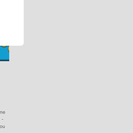
ame
 -
you