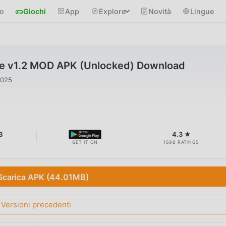
io
Giochi
App
Explore
Novità
Lingue
me v1.2 MOD APK (Unlocked) Download
2025
B
4.3 ★
GET IT ON
1698 RATINGS
Scarica APK (44.01MB)
Versioni precedenti