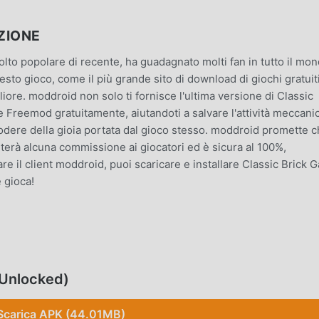
ZIONE
to popolare di recente, ha guadagnato molti fan in tutto il mo
sto gioco, come il più grande sito di download di giochi gratuit
ore. moddroid non solo ti fornisce l'ultima versione di Classic
 Freemod gratuitamente, aiutandoti a salvare l'attività meccani
 godere della gioia portata dal gioco stesso. moddroid promette 
terà alcuna commissione ai giocatori ed è sicura al 100%,
care il client moddroid, puoi scaricare e installare Classic Brick
 gioca!
uzzle, il suo gameplay unico lo ha aiutato a conquistare un gr
 tradizionali giochi puzzle, in Classic Brick Game , devi solo se
avviare l'intero gioco e goderti la gioia offerta dai classici giochi
 Unlocked)
po, moddroid ha creato appositamente una piattaforma per gli a
condividere con tutti gli amanti dei giochi puzzle in tutto il
Scarica APK (44.01MB)