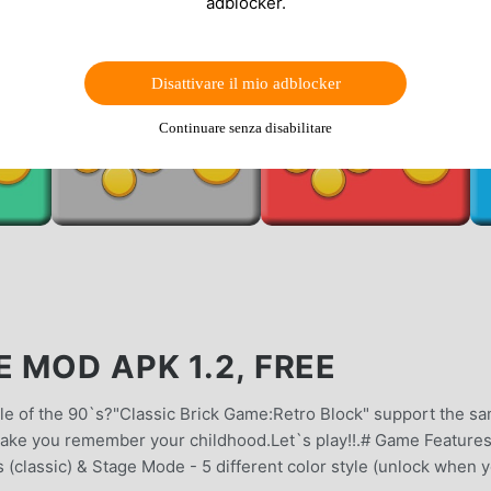
adblocker.
Disattivare il mio adblocker
Continuare senza disabilitare
 MOD APK 1.2, FREE
e of the 90`s?"Classic Brick Game:Retro Block" support the s
l make you remember your childhood.Let`s play!!.# Game Features
(classic) & Stage Mode - 5 different color style (unlock when 