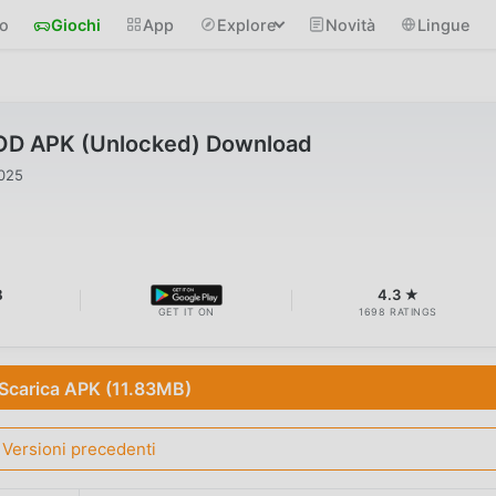
io
Giochi
App
Explore
Novità
Lingue
OD APK (Unlocked) Download
2025
B
4.3 ★
GET IT ON
1698 RATINGS
Scarica APK (11.83MB)
Versioni precedenti