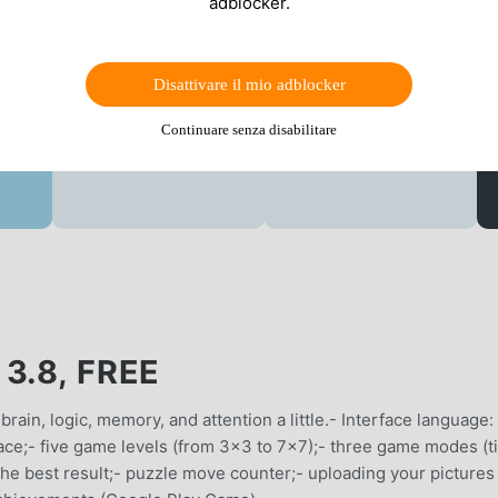
adblocker.
Disattivare il mio adblocker
Continuare senza disabilitare
3.8, FREE
rain, logic, memory, and attention a little.- Interface language:
ace;- five game levels (from 3x3 to 7x7);- three game modes (t
he best result;- puzzle move counter;- uploading your pictures 