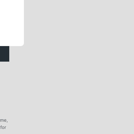
ime,
for