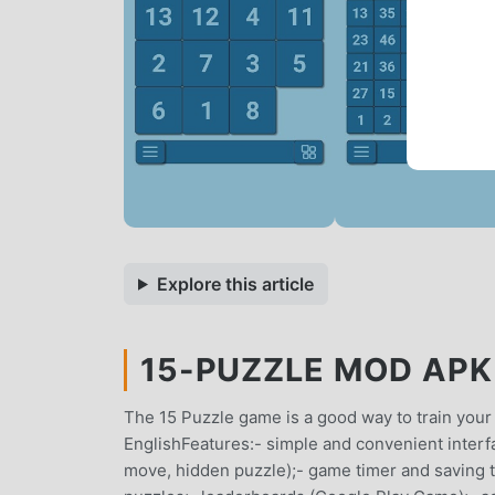
Explore this article
15-PUZZLE MOD APK 
The 15 Puzzle game is a good way to train your b
EnglishFeatures:- simple and convenient interf
move, hidden puzzle);- game timer and saving t