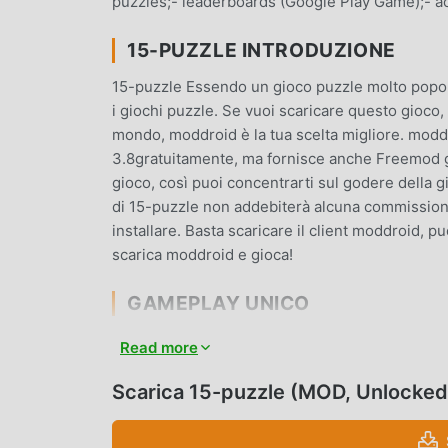
puzzles;- leaderboards (Google Play Game);- 
15-PUZZLE INTRODUZIONE
15-puzzle Essendo un gioco puzzle molto popola
i giochi puzzle. Se vuoi scaricare questo gioco,
mondo, moddroid è la tua scelta migliore. moddr
3.8gratuitamente, ma fornisce anche Freemod grat
gioco, così puoi concentrarti sul godere della 
di 15-puzzle non addebiterà alcuna commissione 
installare. Basta scaricare il client moddroid, pu
scarica moddroid e gioca!
GAMEPLAY UNICO
15-puzzle Essendo un popolare gioco puzzle, il
Read more
fan in tutto il mondo. A differenza dei tradizional
principianti, così puoi facilmente avviare l'inter
Scarica 15-puzzle (MOD, Unlocked
3.8. Allo stesso tempo, moddroid ha creato appo
consentendoti di comunicare e condividere con tu