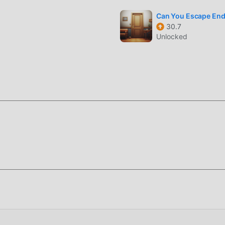
Can You Escape En
30.7
Unlocked
stallare l'APP moddroid, puoi scaricare direttamente la versione
zione moddroid con un clic e ci sono più giochi mod popolari grat
ra!