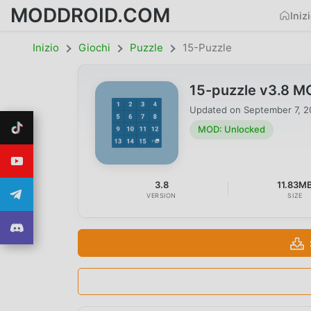
MODDROID.COM
Iniz
Inizio
Giochi
Puzzle
15-Puzzle
15-puzzle v3.8 M
Updated on
September 7, 
MOD: Unlocked
3.8
11.83M
VERSION
SIZE