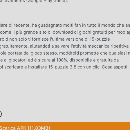
achievements (Google Play Game).
re di recente, ha guadagnato molti fan in tutto il mondo che 
 come il più grande sito di download di giochi gratuiti per mod a
oid non solo ti fornisce l'ultima versione di 15-puzzle
uitamente, aiutandoti a salvare l'attività meccanica ripetitiva 
gioia portata dal gioco stesso. moddroid promette che qualsiasi
ai giocatori ed è sicura al 100%, disponibile e gratuita da
oi scaricare e installare 15-puzzle 3.8 con un clic. Cosa aspetti,
 suo gameplay unico lo ha aiutato a conquistare un gran numero
i giochi puzzle, in 15-puzzle , devi solo seguire il tutorial per
o gioco e goderti la gioia offerta dai classici giochi puzzle 15-pu
)
sitamente una piattaforma per gli amanti dei giochi puzzle,
tti gli amanti dei giochi puzzle in tutto il mondo, cosa stai
Scarica APK (11.83MB)