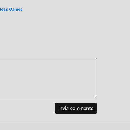
dless Games
 mod
uiti
Invia commento