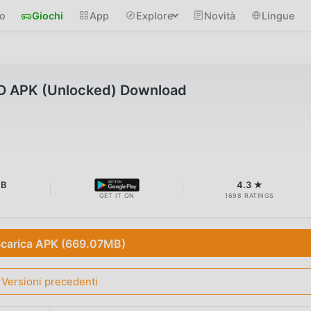
io
Giochi
App
Explore
Novità
Lingue
D APK (Unlocked) Download
MB
4.3 ★
GET IT ON
1698 RATINGS
carica APK (669.07MB)
Versioni precedenti