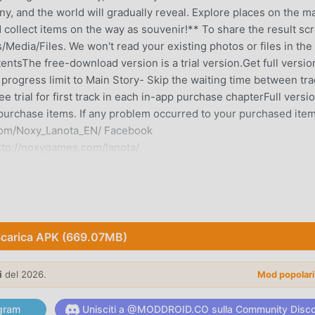
y, and the world will gradually reveal. Explore places on the m
d collect items on the way as souvenir!** To share the result sc
Media/Files. We won't read your existing photos or files in the
ntsThe free-download version is a trial version.Get full versio
 progress limit to Main Story- Skip the waiting time between tr
ee trial for first track in each in-app purchase chapterFull versi
purchase items. If any problem occurred to your purchased item
r.com/Noxy_Lanota_EN/ Facebook
http://noxygames.com/lanota/
i recente, ha guadagnato molti fan in tutto il mondo che amano
me il più grande sito di download di giochi gratuiti per mod apk
carica APK (669.07MB)
id non solo ti fornisce l'ultima versione di Lanota
dmod gratuitamente, aiutandoti a salvare l'attività meccanica
 godere della gioia portata dal gioco stesso. moddroid promette 
i
del 2026.
Mod popolar
ommissione ai giocatori ed è sicura al 100%, disponibile e gratu
 puoi scaricare e installare Lanota 2.23.1 con un clic. Cosa aspett
gram
Unisciti a @MODDROID.CO sulla Community Disc