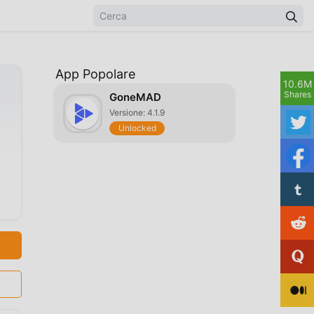
App Popolare
10.6M
Shares
GoneMAD
Versione: 4.1.9
Unlocked