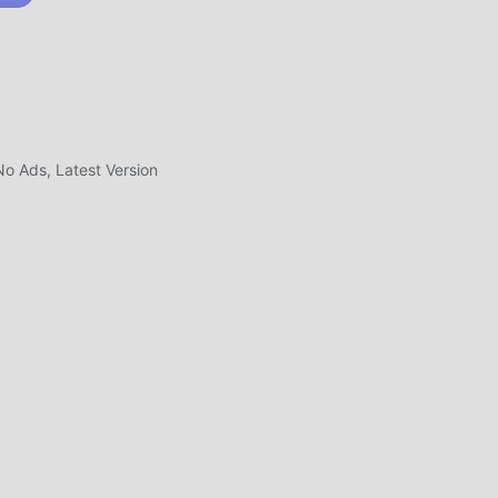
fan
i,
o Ads, Latest Version
i di
, il
à