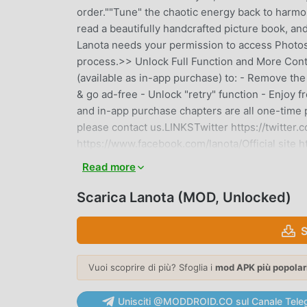
order.""Tune" the chaotic energy back to harmon
read a beautifully handcrafted picture book, an
Lanota needs your permission to access Photos/
process.>> Unlock Full Function and More Conte
(available as in-app purchase) to: - Remove the
& go ad-free - Unlock "retry" function - Enjoy fr
and in-app purchase chapters are all one-time 
please contact us.LINKSTwitter https://twitte
https://www.facebook.com/lanota/Official site 
Read more
LANOTA INTRODUZIONE
Scarica Lanota (MOD, Unlocked)
Lanota Essendo un gioco music molto popolare d
giochi music. Se vuoi scaricare questo gioco, co
S
mondo, moddroid è la tua scelta migliore. moddro
2.23.1gratuitamente, ma fornisce anche Unlocke
ripetitiva nel gioco, così puoi concentrarti sul
Vuoi scoprire di più? Sfoglia i
mod APK più popolar
qualsiasi mod di Lanota non addebiterà alcuna c
da installare. Basta scaricare il client moddroid,
Unisciti @MODDROID.CO sul Canale Tele