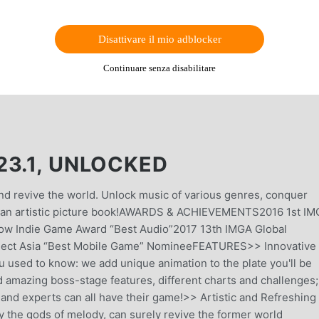
Disattivare il mio adblocker
Continuare senza disabilitare
23.1, UNLOCKED
and revive the world. Unlock music of various genres, conquer
in an artistic picture book!AWARDS & ACHIEVEMENTS2016 1st I
ow Indie Game Award “Best Audio”2017 13th IMGA Global
nect Asia “Best Mobile Game” NomineeFEATURES>> Innovative
sed to know: we add unique animation to the plate you'll be
d amazing boss-stage features, different charts and challenges;
 and experts can all have their game!>> Artistic and Refreshing
by the gods of melody, can surely revive the former world