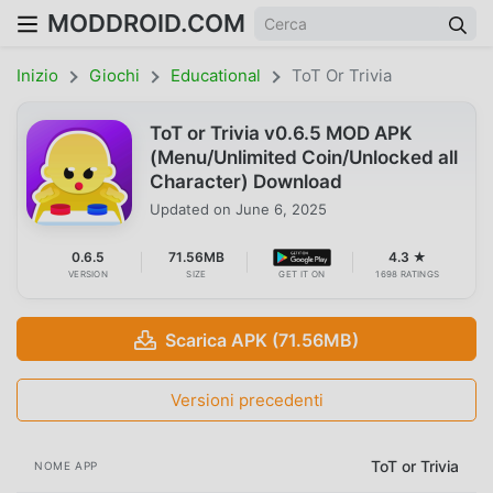
MODDROID.COM
Inizio
Giochi
Educational
ToT Or Trivia
ToT or Trivia v0.6.5 MOD APK
(Menu/Unlimited Coin/Unlocked all
Character) Download
Updated on
June 6, 2025
0.6.5
71.56MB
4.3 ★
VERSION
SIZE
GET IT ON
1698 RATINGS
Scarica APK (71.56MB)
Versioni precedenti
ToT or Trivia
NOME APP