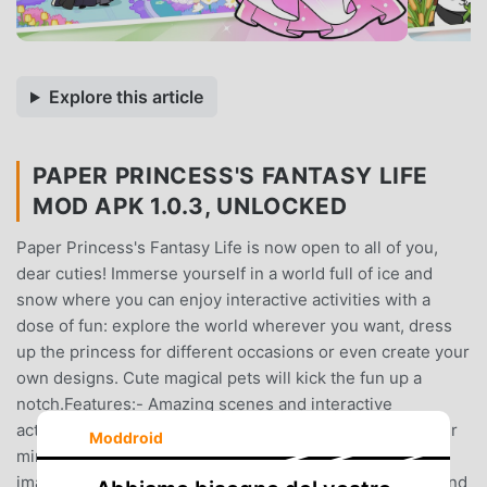
Explore this article
PAPER PRINCESS'S FANTASY LIFE
MOD APK 1.0.3, UNLOCKED
Paper Princess's Fantasy Life is now open to all of you,
dear cuties! Immerse yourself in a world full of ice and
snow where you can enjoy interactive activities with a
dose of fun: explore the world wherever you want, dress
up the princess for different occasions or even create your
own designs. Cute magical pets will kick the fun up a
notch.Features:- Amazing scenes and interactive
activities- Tons of fabulous outfits and items to blow your
Moddroid
mind.- Dye and create your design. Unleash your
imagination.- Enjoy hours of fun with lovely characters and