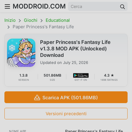
MODDROID.COM
Inizio
Giochi
Educational
Paper Princess's Fantasy Life
Paper Princess's Fantasy Life
v1.3.8 MOD APK (Unlocked)
Download
Updated on
July 25, 2026
1.3.8
501.86MB
4.3 ★
VERSION
SIZE
GET IT ON
1698 RATINGS
Scarica APK (501.86MB)
Versioni precedenti
Paper Princess's Fantasy Life
NOME APP