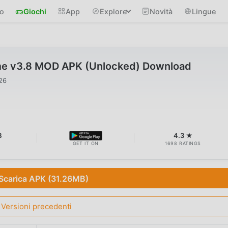
io
Giochi
App
Explore
Novità
Lingue
me v3.8 MOD APK (Unlocked) Download
026
B
4.3 ★
GET IT ON
1698 RATINGS
Scarica APK (31.26MB)
Versioni precedenti