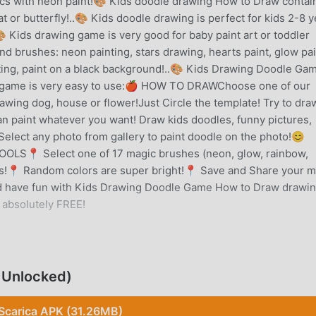
cs with neon paint!🎨 Kids doodle drawing How to Draw contai
at or butterfly!..🎨 Kids doodle drawing is perfect for kids 2-8 
 Kids drawing game is very good for baby paint art or toddler
d brushes: neon painting, stars drawing, hearts paint, glow pai
ting, paint on a black background!..🎨 Kids Drawing Doodle Gam
 game is very easy to use:🍎 HOW TO DRAWChoose one of our
rawing dog, house or flower!Just Circle the template! Try to dra
n paint whatever you want! Draw kids doodles, funny pictures,
elect any photo from gallery to paint doodle on the photo!😊
OOLS📍 Select one of 17 magic brushes (neon, glow, rainbow,
ols!📍 Random colors are super bright!📍 Save and Share your m
and have fun with Kids Drawing Doodle Game How to Draw drawi
 absolutely FREE!
ZIONE
 molto popolare di recente, ha guadagnato molti fan in tutto i
 Unlocked)
scaricare questo gioco, come il più grande sito di download di
 la tua scelta migliore. moddroid non solo ti fornisce l'ultima
Scarica APK (31.26MB)
e, ma fornisce anche Freemod gratuitamente, aiutandoti a salv