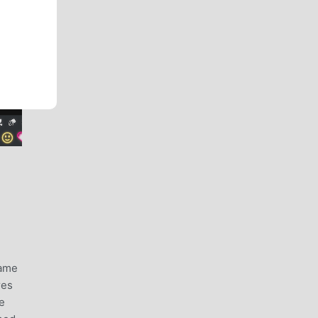
game
res
e