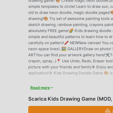
drawing game! 🎨 Create magic neon doodle pi
simple templates to circle! Learn to draw sun, c
old to draw neon doodle, magic doodle pages!🎨
drawing!🎨 Try set of awesome painting tools an
sketch drawing, rainbow painting, crayons pain
absolutely FREE game!🌈 Kids drawing doodle
simple and beautiful patterns to learn how to d
carefully on pattern!🖍 NEWNew canvas! You ca
neon space lines!..🖼 GALLERYDraw on photo! S
ARTYou can find your artwork gallery here!🛠T
crayon, spray...)📍 Use Undo, Redo, Eraser to
picture with your friends and family☀️ Enjoy 
application!☀️ Kids Drawing Doodle Game 🎨 is
KIDS DRAWING GAME INTRODU
Read more
Kids Drawing Game Essendo un gioco educational
Scarica Kids Drawing Game (MOD,
mondo che amano i giochi educational. Se vuoi 
giochi gratuiti per mod apk al mondo, moddroid è
versione di Kids Drawing Game 3.8gratuitament