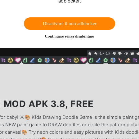
adblocker.
Disattivare il mio adblocker
Continuare senza disabilitare
MOD APK 3.8, FREE
or baby! ☀️🎨 Kids Drawing Doodle Game is the simple paint 
is NEW paint game to DRAW doodles or circle the pattern pictu
or canvas!🎨 Try neon colors and easy pictures with Kids doodl