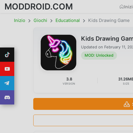
MODDROID.COM
Iniz
Inizio
Giochi
Educational
Kids Drawing Game
Kids Drawing Ga
Updated on
February 11, 2
MOD: Unlocked
3.8
31.26M
VERSION
SIZE