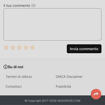
Il tuo commento
(
0
)
MOD. UNICA
Il tradizionale gioco educational richiede agli utenti di
dedicare molto tempo ad accumulare
ricchezza/abilità/abilità nel gioco, che è sia la caratteristica
che il divertimento del gioco, ma allo stesso tempo, il
processo di accumulazione inevitabilmente far sentire le
persone stanche, ma ora l'emergere delle mod ha riscritto
Invia commento
questa situazione. Qui, non è necessario spendere la
maggior parte delle tue energie e ripetere l'""accumulo""
leggermente noioso. Le mod possono aiutarti facilmente a
Su di noi
omettere questo processo, aiutandoti così a concentrarti
sul goderti la gioia del gioco stesso
Termini di utilizzo
DMCA Disclaimer
SCARICA ORA
Contattaci
Pubblicità
Basta fare clic sul pulsante di download per installare l'APP
moddroid, puoi scaricare direttamente la versione mod
© Copyright 2017–2026 MODDROID.COM
gratuita Crossword Daily 1.13.245 nel pacchetto di