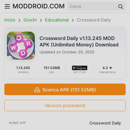
MODDROID.COM
Inizio
Giochi
Educational
Crossword Daily
Crossword Daily v1.13.245 MOD
APK (Unlimited Money) Download
Updated on
October 29, 2025
1.13.245
151.52MB
4.3 ★
VERSION
SIZE
GET IT ON
1698 RATINGS
Scarica APK (151.52MB)
Versioni precedenti
Crossword Daily
NOME APP