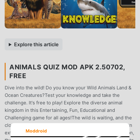
Explore this article
ANIMALS QUIZ MOD APK 2.50702,
FREE
Dive into the wild! Do you know your Wild Animals Land &
Ocean Creatures?Test your knowledge and take the
challenge. It's free to play! Explore the diverse animal
kingdom in this Entertaining, Fun, Educational and
Challenging game for all ages!The wild is waiting, and the
clock is ticking! Make quick and correct selections to earn
Moddroid
extra bonus points. The faster your accurate identification,