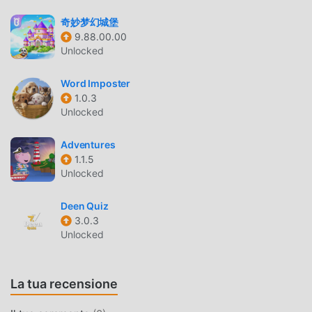
numero di fan in tutto il mondo. A differenza dei
奇妙梦幻城堡
tradizionali giochi educational, in Animals Quiz , devi solo
9.88.00.00
seguire il tutorial per principianti, così puoi facilmente
Unlocked
avviare l'intero gioco e goderti la gioia offerta dai classici
giochi educational Animals Quiz 2.50702. Allo stesso
Word Imposter
tempo, moddroid ha creato appositamente una piattaforma
1.0.3
per gli amanti dei giochi educational, consentendoti di
Unlocked
comunicare e condividere con tutti gli amanti dei giochi
educational in tutto il mondo, cosa stai aspettando, unisciti
Adventures
1.1.5
a moddroid e goditi il educational gioco con tutti i partner
Unlocked
globali felici
Deen Quiz
BELLISSIMO SCHERMO
3.0.3
Unlocked
Come i giochi tradizionali educational, Animals Quiz ha uno
stile artistico unico e la grafica, le mappe e i personaggi di
alta qualità rendono Animals Quiz attratto molti fan di
La tua recensione
educational e confrontato ai tradizionali giochi educational,
Animals Quiz 2.50702 ha adottato un motore virtuale