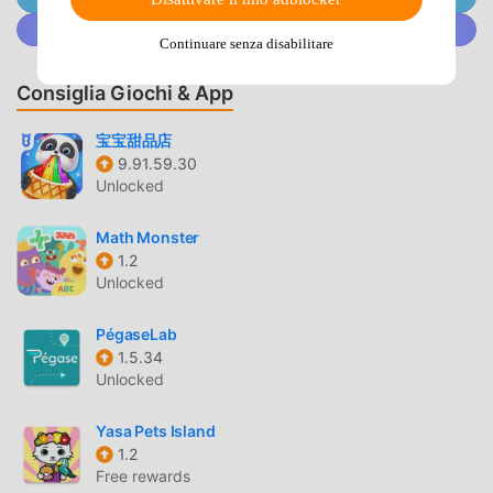
mondo che amano i giochi educational. Se vuoi scaricare
Unisciti a @MODDROID.CO sulla Community Discord
Continuare senza disabilitare
questo gioco, come il più grande sito di download di giochi
gratuiti per mod apk al mondo, moddroid è la tua scelta
Consiglia Giochi & App
migliore. moddroid non solo ti fornisce l'ultima versione di
Animals Quiz 2.50702gratuitamente, ma fornisce anche
宝宝甜品店
Freemod gratuitamente, aiutandoti a salvare l'attività
9.91.59.30
meccanica ripetitiva nel gioco, così puoi concentrarti sul
Unlocked
godere della gioia portata dal gioco stesso. moddroid
promette che qualsiasi mod di Animals Quiz non
Math Monster
addebiterà alcuna commissione ai giocatori ed è sicura al
1.2
Unlocked
100%, disponibile e gratuita da installare. Basta scaricare il
client moddroid, puoi scaricare e installare Animals Quiz
PégaseLab
2.50702 con un clic. Cosa aspetti, scarica moddroid e
1.5.34
gioca!
Unlocked
GAMEPLAY UNICO
Yasa Pets Island
1.2
Animals Quiz Essendo un popolare gioco educational, il
Free rewards
suo gameplay unico lo ha aiutato a conquistare un gran