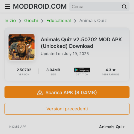
MODDROID.COM
Inizio
Giochi
Educational
Animals Quiz
Animals Quiz v2.50702 MOD APK
(Unlocked) Download
Updated on
July 19, 2025
2.50702
8.04MB
4.3 ★
VERSION
SIZE
GET IT ON
1698 RATINGS
Scarica APK (8.04MB)
Versioni precedenti
Animals Quiz
NOME APP