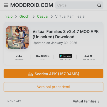
MODDROID.COM
Inizio
Giochi
Casual
Virtual Families 3
Virtual Families 3 v2.4.7 MOD APK
(Unlocked) Download
Updated on
January 30, 2026
2.4.7
157.04MB
4.3 ★
VERSION
SIZE
GET IT ON
1698 RATINGS
Scarica APK (157.04MB)
Versioni precedenti
Virtual Families 3
NOME APP