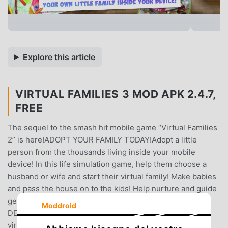
Explore this article
VIRTUAL FAMILIES 3 MOD APK 2.4.7,
FREE
The sequel to the smash hit mobile game “Virtual Families
2” is here!ADOPT YOUR FAMILY TODAY!Adopt a little
person from the thousands living inside your mobile
device! In this life simulation game, help them choose a
husband or wife and start their virtual family! Make babies
and pass the house on to the kids! Help nurture and guide
generations, managing your own beautiful family story.
Moddroid
DESIGN YOUR DREAM HOMEExpand and renovate your
virtual house. Your adoptee’s new home has a lot of