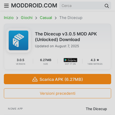
MODDROID.COM
Inizio
Giochi
Casual
The Dicecup
The Dicecup v3.0.5 MOD APK
(Unlocked) Download
Updated on
August 7, 2025
3.0.5
6.27MB
4.3 ★
VERSION
SIZE
GET IT ON
1698 RATINGS
Scarica APK (6.27MB)
Versioni precedenti
The Dicecup
NOME APP