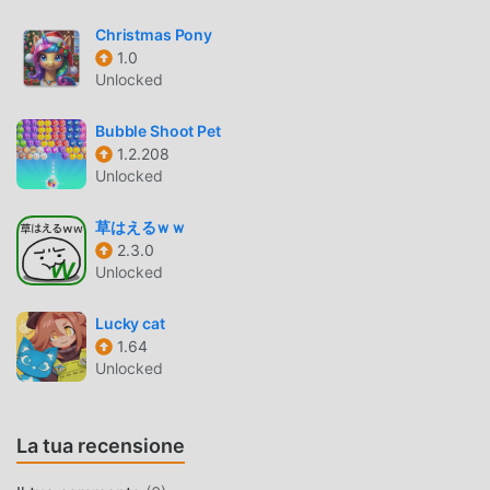
The Dicecup Essendo un gioco casual molto popolare di
recente, ha guadagnato molti fan in tutto il mondo che
Christmas Pony
amano i giochi casual. Se vuoi scaricare questo gioco,
1.0
come il più grande sito di download di giochi gratuiti per
Unlocked
mod apk al mondo, moddroid è la tua scelta migliore.
moddroid non solo ti fornisce l'ultima versione di The
Bubble Shoot Pet
1.2.208
Dicecup 3.0.5gratuitamente, ma fornisce anche Freemod
Unlocked
gratuitamente, aiutandoti a salvare l'attività meccanica
ripetitiva nel gioco, così puoi concentrarti sul godere della
草はえるｗｗ
gioia portata dal gioco stesso. moddroid promette che
2.3.0
qualsiasi mod di The Dicecup non addebiterà alcuna
Unlocked
commissione ai giocatori ed è sicura al 100%, disponibile e
gratuita da installare. Basta scaricare il client moddroid,
Lucky cat
puoi scaricare e installare The Dicecup 3.0.5 con un clic.
1.64
Cosa aspetti, scarica moddroid e gioca!
Unlocked
GAMEPLAY UNICO
La tua recensione
The Dicecup Essendo un popolare gioco casual, il suo
gameplay unico lo ha aiutato a conquistare un gran numero