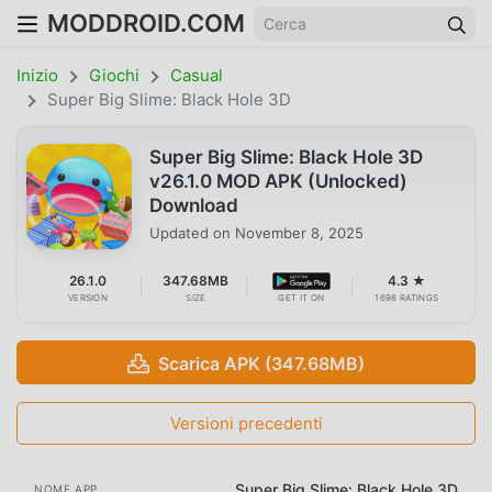
MODDROID.COM
Inizio
Giochi
Casual
Super Big Slime: Black Hole 3D
Super Big Slime: Black Hole 3D
v26.1.0 MOD APK (Unlocked)
Download
Updated on
November 8, 2025
26.1.0
347.68MB
4.3 ★
VERSION
SIZE
GET IT ON
1698 RATINGS
Scarica APK (347.68MB)
Versioni precedenti
Super Big Slime: Black Hole 3D
NOME APP