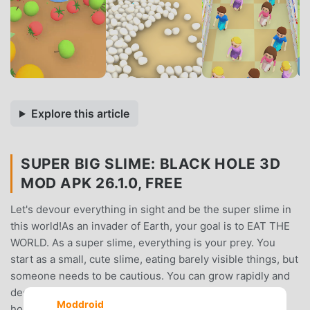
Explore this article
SUPER BIG SLIME: BLACK HOLE 3D
MOD APK 26.1.0, FREE
Let's devour everything in sight and be the super slime in
this world!As an invader of Earth, your goal is to EAT THE
WORLD. As a super slime, everything is your prey. You
start as a small, cute slime, eating barely visible things, but
someone needs to be cautious. You can grow rapidly and
destroy an entire city in seconds!Super Slime is a black
Moddroid
hole game that can swallow everything near you! Your