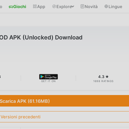
io
Giochi
App
Explore
Novità
Lingue
MOD APK (Unlocked) Download
B
4.3 ★
GET IT ON
1698 RATINGS
Scarica APK (61.16MB)
Versioni precedenti