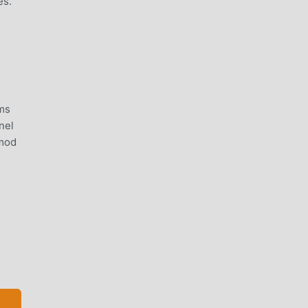
es.
ems
nel
 mod
 di
Gems