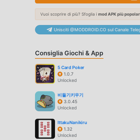
consentendoti di comunicare e condividere con tu
aspettando, unisciti a moddroid e goditi il casual 
Vuoi scoprire di più? Sfoglia i
mod APK più popolar
BELLISSIMO SCHERMO
Unisciti @MODDROID.CO sul Canale Tele
Come i giochi tradizionali casual, Star Gems ha u
qualità rendono Star Gems attratto molti fan di 
Consiglia Giochi & App
adottato un motore virtuale aggiornato e appor
l'esperienza sullo schermo del gioco è stata not
massimo Migliora l'esperienza sensoriale dell'ute
5 Card Poker
1.0.7
un'eccellente adattabilità, assicurando che tutti
Unlocked
portato da Star Gems 4.6
비둘기키우기
MOD. UNICA
3.0.45
Unlocked
Il tradizionale gioco casual richiede agli utenti
gioco, che è sia la caratteristica che il divert
IttakuNanikiru
inevitabilmente far sentire le persone stanche,
1.32
è necessario spendere la maggior parte delle t
Unlocked
possono aiutarti facilmente a omettere questo pr