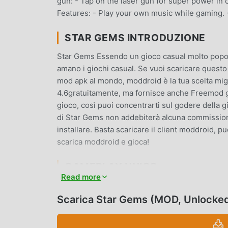
gun: - Tap on the laser gun for super power in
Features: - Play your own music while gaming. 
STAR GEMS INTRODUZIONE
Star Gems Essendo un gioco casual molto popola
amano i giochi casual. Se vuoi scaricare questo 
mod apk al mondo, moddroid è la tua scelta migl
4.6gratuitamente, ma fornisce anche Freemod grat
gioco, così puoi concentrarti sul godere della 
di Star Gems non addebiterà alcuna commissione 
installare. Basta scaricare il client moddroid, p
scarica moddroid e gioca!
GAMEPLAY UNICO
Read more
Star Gems Essendo un popolare gioco casual, il
fan in tutto il mondo. A differenza dei tradiziona
Scarica Star Gems (MOD, Unlocke
principianti, così puoi facilmente avviare l'inter
4.6. Allo stesso tempo, moddroid ha creato appo