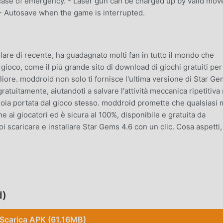
 case of emergency. - Laser gun can be charged up by valid mov
- Autosave when the game is interrupted.
re di recente, ha guadagnato molti fan in tutto il mondo che
gioco, come il più grande sito di download di giochi gratuiti per
iore. moddroid non solo ti fornisce l'ultima versione di Star G
uitamente, aiutandoti a salvare l'attività meccanica ripetitiva 
gioia portata dal gioco stesso. moddroid promette che qualsiasi
ai giocatori ed è sicura al 100%, disponibile e gratuita da
uoi scaricare e installare Star Gems 4.6 con un clic. Cosa aspetti,
 suo gameplay unico lo ha aiutato a conquistare un gran numero
li giochi casual, in Star Gems , devi solo seguire il tutorial per
d)
o gioco e goderti la gioia offerta dai classici giochi casual Star 
sitamente una piattaforma per gli amanti dei giochi casual,
Scarica APK (61.16MB)