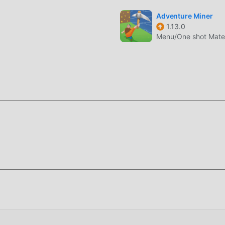
Adventure Miner
1.13.0
Menu/One shot Mater
stallare l'APP moddroid, puoi scaricare direttamente la versione
zione moddroid con un clic e ci sono più giochi mod popolari gra
ra!