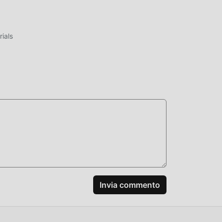
ials
 mod
tuiti
Invia commento