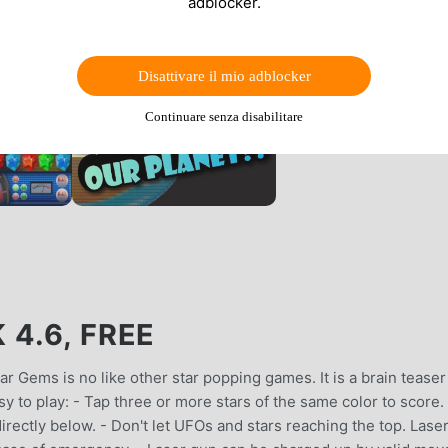
adblocker.
Disattivare il mio adblocker
Continuare senza disabilitare
4.6, FREE
ar Gems is no like other star popping games. It is a brain teaser
sy to play: - Tap three or more stars of the same color to score.
ectly below. - Don't let UFOs and stars reaching the top. Lase