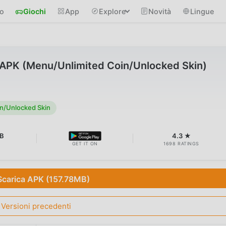
io
Giochi
App
Explore
Novità
Lingue
PK (Menu/Unlimited Coin/Unlocked Skin)
n/Unlocked Skin
B
4.3 ★
GET IT ON
1698 RATINGS
Scarica APK (157.78MB)
Versioni precedenti