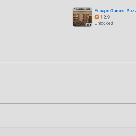
Escape Games-Puzz
stallare l'APP moddroid, puoi scaricare direttamente la versione
1.2.9
e moddroid con un clic e ci sono più giochi mod popolari gratuit
Unlocked
ra!