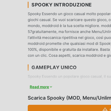
SPOOKY INTRODUZIONE
Spooky Essendo un gioco casual molto popolare 
giochi casual. Se vuoi scaricare questo gioco, c
mondo, moddroid è la tua scelta migliore. moddr
57gratuitamente, ma fornisce anche Menu/Unlim
l'attività meccanica ripetitiva nel gioco, così pu
moddroid promette che qualsiasi mod di Spooky 
100%, disponibile e gratuita da installare. Basta
con un clic. Cosa aspetti, scarica moddroid e gi
GAMEPLAY UNICO
Spooky Essendo un popolare gioco casual, il su
in tutto il mondo. A differenza dei tradizionali gi
Read more
così puoi facilmente avviare l'intero gioco e god
tempo, moddroid ha creato appositamente una pi
Scarica Spooky (MOD, Menu/Unlim
comunicare e condividere con tutti gli amanti dei
moddroid e goditi il casual gioco con tutti i partn