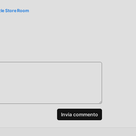
le Store Room
 mod
i
Invia commento