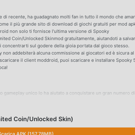
di recente, ha guadagnato molti fan in tutto il mondo che aman
ome il più grande sito di download di giochi gratuiti per mod apk
oid non solo ti fornisce l'ultima versione di Spooky
ited Coin/Unlocked Skinmod gratuitamente, aiutandoti a salva
oi concentrarti sul godere della gioia portata dal gioco stesso.
non addebiterà alcuna commissione ai giocatori ed è sicura al
 scaricare il client moddroid, puoi scaricare e installare Spooky 
oca!
o gameplay unico lo ha aiutato a conquistare un gran numero di
ochi casual, in Spooky , devi solo seguire il tutorial per principia
erti la gioia offerta dai classici giochi casual Spooky 57. Allo st
attaforma per gli amanti dei giochi casual, consentendoti di
ited Coin/Unlocked Skin)
 giochi casual in tutto il mondo, cosa stai aspettando, unisciti a
er globali felici
Scarica APK (157.78MB)