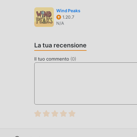
SCARICA ORA
Wind Peaks
Basta fare clic sul pulsante di download per in
1.20.7
gratuita Spooky 57 nel pacchetto di installazion
N/A
che ti aspettano gioca, cosa aspetti, scaricalo o
La tua recensione
Il tuo commento
(
0
)