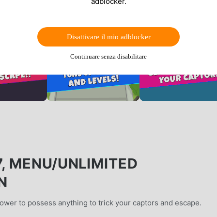
adblocker.
Disattivare il mio adblocker
Continuare senza disabilitare
, MENU/UNLIMITED
N
power to possess anything to trick your captors and escape.