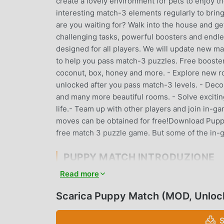
create a lovely environment for pets to enjoy t
interesting match-3 elements regularly to brin
are you waiting for? Walk into the house and g
challenging tasks, powerful boosters and endle
designed for all players. We will update new ma
to help you pass match-3 puzzles. Free boosters
coconut, box, honey and more. - Explore new r
unlocked after you pass match-3 levels. - Decor
and many more beautiful rooms. - Solve excitin
life.- Team up with other players and join in-ga
moves can be obtained for free!Download Puppy
free match 3 puzzle game. But some of the in-
PUPPY MATCH INTRODUZIONE
Read more
Puppy Match Essendo un gioco casual molto popo
amano i giochi casual. Se vuoi scaricare questo 
Scarica Puppy Match (MOD, Unloc
mod apk al mondo, moddroid è la tua scelta migl
Match 1.5.7gratuitamente, ma fornisce anche Fre
S
ripetitiva nel gioco, così puoi concentrarti sul