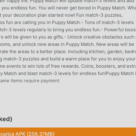
heir happy life. Puppy Match will update match-3 levels and add
g you endless fun. You will never get bored in Puppy Match. Wh
et your decoration plan started now! Fun match-3 puzzles,
ss fun are calling you in Puppy Match.- Tons of match-3 levels
tch-3 levels regularly to bring you endless fun.- Powerful boos
 will be given to you as gifts.- Unlock creative obstacles such 
ooms, and unlock new areas in Puppy Match. New areas will be
ate the areas to a better place. Including kitchen, garden, bed
g match-3 puzzles and build a warm place for you to enjoy your
me events to win lots of free rewards. Coins, boosters, and extr
 Match and blast match-3 levels for endless fun!Puppy Match i
game items require payment.
lare di recente, ha guadagnato molti fan in tutto il mondo che
gioco, come il più grande sito di download di giochi gratuiti per
ked)
iore. moddroid non solo ti fornisce l'ultima versione di Puppy
emod gratuitamente, aiutandoti a salvare l'attività meccanica
carica APK (256.37MB)
 godere della gioia portata dal gioco stesso. moddroid promette 