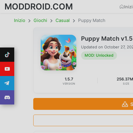
MODDROID.COM
Iniz
Inizio
Giochi
Casual
Puppy Match
Puppy Match v1.
Updated on
October 27, 20
MOD: Unlocked
1.5.7
256.37
VERSION
SIZE
S