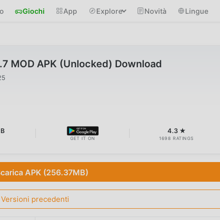
io
Giochi
App
Explore
Novità
Lingue
5.7 MOD APK (Unlocked) Download
25
MB
4.3 ★
GET IT ON
1698 RATINGS
carica APK (256.37MB)
Versioni precedenti