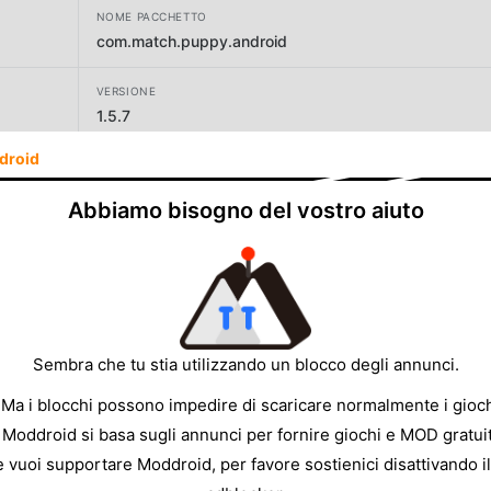
NOME PACCHETTO
com.match.puppy.android
VERSIONE
1.5.7
droid
SVILUPPATORE
707 INTERACTIVE: Fun Epic Casual Games
Abbiamo bisogno del vostro aiuto
DIMENSIONE
256.37MB
Sembra che tu stia utilizzando un blocco degli annunci.
 Ma i blocchi possono impedire di scaricare normalmente i gioch
 Moddroid si basa sugli annunci per fornire giochi e MOD gratuit
e vuoi supportare Moddroid, per favore sostienici disattivando il