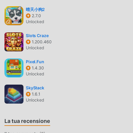
solo seguire il tutorial per principianti, così puoi facilmente
晴天小狗2
avviare l'intero gioco e goderti la gioia offerta dai classici
2.7.0
giochi casual Polandball NSFWorld 1.08.7. Allo stesso
Unlocked
tempo, moddroid ha creato appositamente una piattaforma
per gli amanti dei giochi casual, consentendoti di
Slots Craze
comunicare e condividere con tutti gli amanti dei giochi
1.200.460
casual in tutto il mondo, cosa stai aspettando, unisciti a
Unlocked
moddroid e goditi il casual gioco con tutti i partner globali
felici
Pixel.Fun
1.4.30
Unlocked
BELLISSIMO SCHERMO
Come i giochi tradizionali casual, Polandball NSFWorld ha
SkyStack
uno stile artistico unico e la grafica, le mappe e i
1.6.1
Unlocked
personaggi di alta qualità rendono Polandball NSFWorld
attratto molti fan di casual e confrontato ai tradizionali
giochi casual, Polandball NSFWorld 1.08.7 ha adottato un
La tua recensione
motore virtuale aggiornato e apportato aggiornamenti
audaci. Con una tecnologia più avanzata, l'esperienza sullo