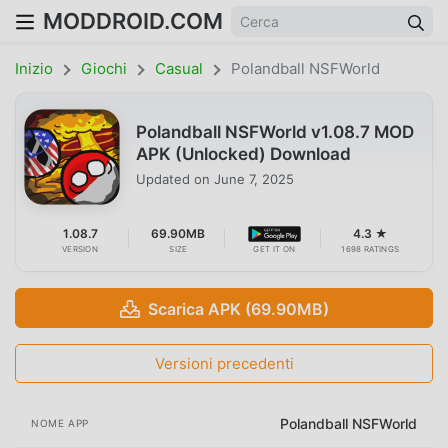
MODDROID.COM
Inizio
Giochi
Casual
Polandball NSFWorld
Polandball NSFWorld v1.08.7 MOD
APK (Unlocked) Download
Updated on
June 7, 2025
1.08.7
69.90MB
4.3 ★
VERSION
SIZE
GET IT ON
1698 RATINGS
Scarica APK (69.90MB)
Versioni precedenti
Polandball NSFWorld
NOME APP