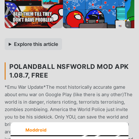
Explore this article
POLANDBALL NSFWORLD MOD APK
1.08.7, FREE
*Emu War Update*The most historically accurate game
about emu war on Google Play (like there is any other)The
world is in danger, rioters rioting, terrorists terrorising,
zombies zombieing. America the World Police just invite
you to be his sidekick. Only YOU, can save the world and
bring world peace, because you are the chosen one, you
Moddroid
are the one with passion and kindness and the will of