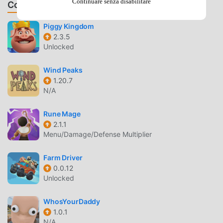
Continuare senza disabilitare
games & get rewards!・🏝️Play the game offline: don't risk
Consiglia Giochi & App
being bored the next time you can't access the Internet,
keep your shop open, and enjoy new puzzle levels in any
Piggy Kingdom
2.3.5
place at any time!Love playing Ohana Island?Meet us on
Unlocked
our websites and user community for more up-to-date
matching game information and
Wind Peaks
rewards!https://www.facebook.com/OhanaIsland/ We'd be
1.20.7
happy to answer any of your questions or hear
N/A
suggestions. Please email us at contact
info:support@mybogames.com
Rune Mage
2.1.1
OHANA ISLAND INTRODUZIONE
Menu/Damage/Defense Multiplier
Ohana Island Essendo un gioco casual molto popolare di
Farm Driver
recente, ha guadagnato molti fan in tutto il mondo che
0.0.12
amano i giochi casual. Se vuoi scaricare questo gioco,
Unlocked
come il più grande sito di download di giochi gratuiti per
mod apk al mondo, moddroid è la tua scelta migliore.
WhosYourDaddy
moddroid non solo ti fornisce l'ultima versione di Ohana
1.0.1
N/A