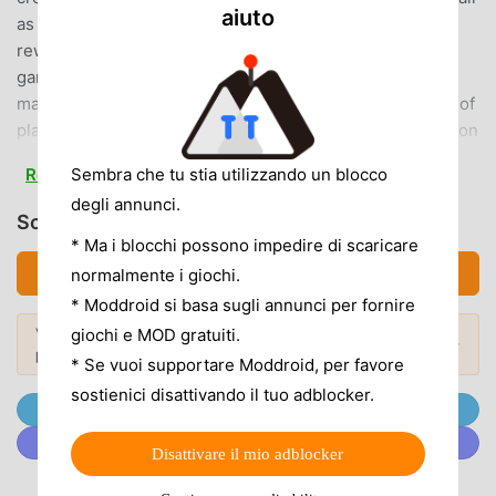
aiuto
as you like! Put in furniture, grow flowers, dive for daily
rewards, and even raise a 😸pet🐶!・🏝️Unique puzzle
game design: match & blast in 2 instead of traditional
match-3! Find out tons of exploding combinations, ways of
playing, and rewards in games. Invite your friend to play on
the beach landscape & blast the level of flowers!・🏝️
Sembra che tu stia utilizzando un blocco
Read more
Various puzzles: over 600 levels of tap-to-blast matching
degli annunci.
games designed by MYBO, the well-known game
Scarica Ohana Island (MOD, Free upgrade)
development team that was invited by ROVIO for their
* Ma i blocchi possono impedire di scaricare
development of the matching puzzle game "Angry Birds
Scarica APK (201.81MB)
normalmente i giochi.
Blast".・🏝️Meet your friends & customers: know a group
* Moddroid si basa sugli annunci per fornire
of wild casts and make friends with Lily Maka, Kiko Kilani,
giochi e MOD gratuiti.
Vuoi scoprire di più? Sfoglia i
mod APK più
Lucas Sweet, and some others.・🏝️Uncover the secrets:
Mod popolari →
popolari
del 2026.
* Se vuoi supportare Moddroid, per favore
explore new landscapes of the island, meet people from
sostienici disattivando il tuo adblocker.
your neighborhood, and enjoy the lovely stories between
Unisciti @MODDROID.CO sul Canale Telegram
characters in the game. Witness a romantic weddingand
Unisciti a @MODDROID.CO sulla Community Discord
design the site with your flowers!・🏝️Weekly events:
Disattivare il mio adblocker
bringing new puzzle challenge levels to spice up your