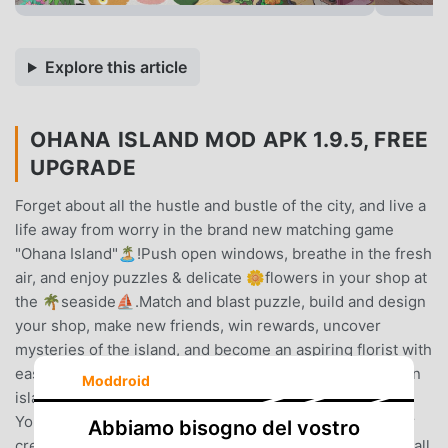
Explore this article
OHANA ISLAND MOD APK 1.9.5, FREE
UPGRADE
Forget about all the hustle and bustle of the city, and live a
life away from worry in the brand new matching game
"Ohana Island"🏝️!Push open windows, breathe in the fresh
air, and enjoy puzzles & delicate 🌼flowers in your shop at
the 🌴seaside⛵.Match and blast puzzle, build and design
your shop, make new friends, win rewards, uncover
mysteries of the island, and become an aspiring florist with
easy and fun games. Run a shop and live the dream on an
Moddroid
island of hope, love, and happiness!Game Features:・🏝️
Your own flower shop: solve puzzle games, release your
Abbiamo bisogno del vostro
creativity, and design your flower shop from drab to fab, all