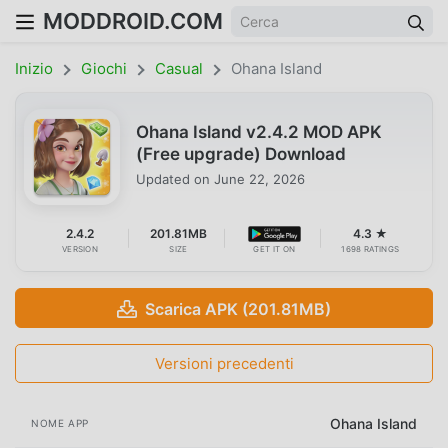
MODDROID.COM
Inizio
Giochi
Casual
Ohana Island
Ohana Island v2.4.2 MOD APK
(Free upgrade) Download
Updated on
June 22, 2026
2.4.2
201.81MB
4.3 ★
VERSION
SIZE
GET IT ON
1698 RATINGS
Scarica APK (201.81MB)
Versioni precedenti
Ohana Island
NOME APP