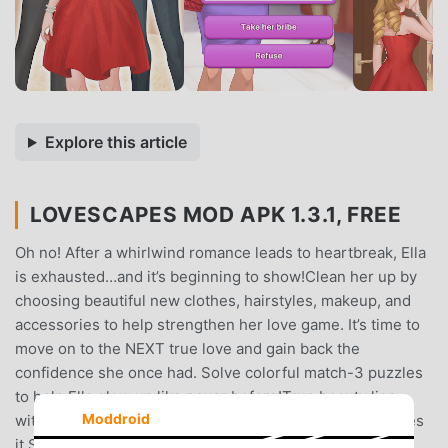
Explore this article
LOVESCAPES MOD APK 1.3.1, FREE
Oh no! After a whirlwind romance leads to heartbreak, Ella
is exhausted…and it’s beginning to show!Clean her up by
choosing beautiful new clothes, hairstyles, makeup, and
accessories to help strengthen her love game. It’s time to
move on to the NEXT true love and gain back the
confidence she once had. Solve colorful match-3 puzzles
to help Ella glow up like never before!True beauty lies
Moddroid
within the heart, but in today’s reality—not everyone sees
it.Sometimes, a new hairstyle or cute outfit is all that’s