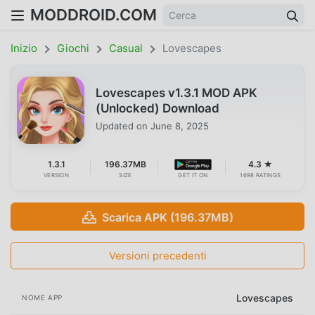
MODDROID.COM
Inizio
Giochi
Casual
Lovescapes
Lovescapes v1.3.1 MOD APK
(Unlocked) Download
Updated on
June 8, 2025
1.3.1
196.37MB
4.3 ★
VERSION
SIZE
GET IT ON
1698 RATINGS
Scarica APK (196.37MB)
Versioni precedenti
Lovescapes
NOME APP