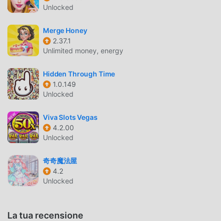
Unlocked
solo seguire il tutorial per principianti, così puoi facilmente
avviare l'intero gioco e goderti la gioia offerta dai classici
Merge Honey
giochi casual Flower Shop Makeover 6.0.0. Allo stesso
2.37.1
tempo, moddroid ha creato appositamente una piattaforma
Unlimited money, energy
per gli amanti dei giochi casual, consentendoti di
comunicare e condividere con tutti gli amanti dei giochi
Hidden Through Time
casual in tutto il mondo, cosa stai aspettando, unisciti a
1.0.149
moddroid e goditi il casual gioco con tutti i partner globali
Unlocked
felici
Viva Slots Vegas
BELLISSIMO SCHERMO
4.2.00
Unlocked
Come i giochi tradizionali casual, Flower Shop Makeover
ha uno stile artistico unico e la grafica, le mappe e i
奇奇魔法屋
personaggi di alta qualità rendono Flower Shop Makeover
4.2
attratto molti fan di casual e confrontato ai tradizionali
Unlocked
giochi casual, Flower Shop Makeover 6.0.0 ha adottato un
motore virtuale aggiornato e apportato aggiornamenti
La tua recensione
audaci. Con una tecnologia più avanzata, l'esperienza sullo