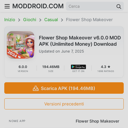
MODDROID.COM
Inizio
Giochi
Casual
Flower Shop Makeover
Flower Shop Makeover v6.0.0 MOD
APK (Unlimited Money) Download
Updated on
June 7, 2025
6.0.0
194.46MB
4.3 ★
VERSION
SIZE
GET IT ON
1698 RATINGS
Scarica APK (194.46MB)
Versioni precedenti
Flower Shop Makeover
NOME APP