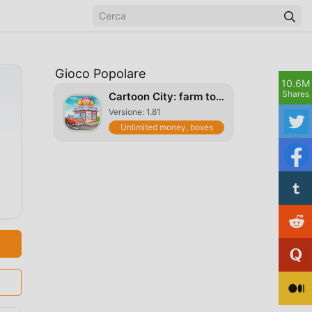
Gioco Popolare
10.6M
Shares
Cartoon City: farm to village
Versione: 1.81
Unlimited money, boxes