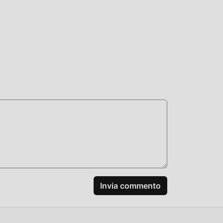
, non
od
gioco
 mod
Invia commento