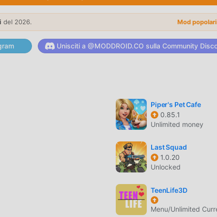
i giochi casual, in Bottle Flip , devi solo seguire il tutorial per
 gioco e goderti la gioia offerta dai classici giochi casual Bottle 
i
del 2026.
Mod popolar
ositamente una piattaforma per gli amanti dei giochi casual,
tti gli amanti dei giochi casual in tutto il mondo, cosa stai
gram
Unisciti a @MODDROID.CO sulla Community Disc
gioco con tutti i partner globali felici
uno stile artistico unico e la grafica, le mappe e i personaggi di 
casual e confrontato ai tradizionali giochi casual, Bottle Flip 1.29
Piper's Pet Cafe
0.85.1
tato aggiornamenti audaci. Con una tecnologia più avanzata,
Unlimited money
evolmente migliorata. Pur mantenendo lo stile originale di casual
nte e ci sono molti diversi tipi di telefoni cellulari apk con
Last Squad
 gli amanti del gioco di casual possano godersi appieno la felicit
1.0.20
Unlocked
TeenLife3D
 di dedicare molto tempo ad accumulare ricchezza/abilità/abilità 
Menu/Unlimited Cur
imento del gioco, ma allo stesso tempo, il processo di accumulazi