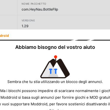
NOME PACCHETTO
com.HeyNau.BottleFlip
VERSIONE
1.29
droid
SVILUPPATORE
HeyNau
Abbiamo bisogno del vostro aiuto
DIMENSIONE
27.52MB
Sembra che tu stia utilizzando un blocco degli annunci.
 Ma i blocchi possono impedire di scaricare normalmente i gioch
 Moddroid si basa sugli annunci per fornire giochi e MOD gratuit
e vuoi supportare Moddroid, per favore sostienici disattivando il