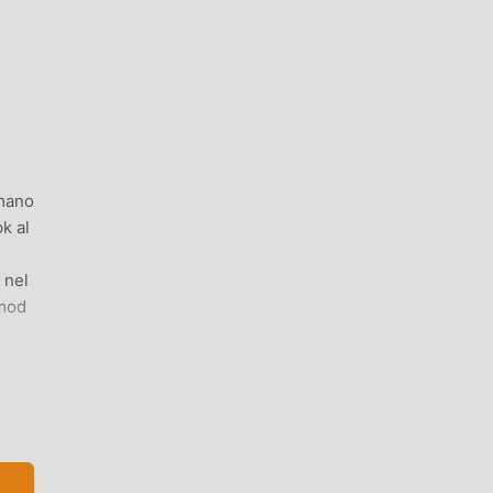
amano
k al
 nel
 mod
,
 di