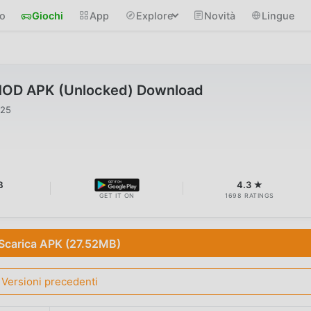
io
Giochi
App
Explore
Novità
Lingue
9 MOD APK (Unlocked) Download
025
B
4.3 ★
GET IT ON
1698 RATINGS
Scarica APK (27.52MB)
Versioni precedenti