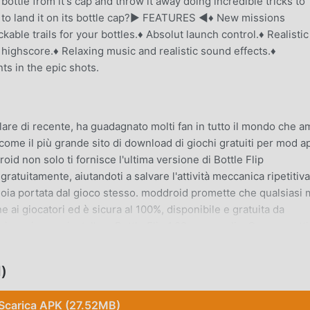
ottle from it's cap and throw it away doing incredible tricks to
ro to land it on its bottle cap?► FEATURES ◄♦ New missions
kable trails for your bottles.♦ Absolut launch control.♦ Realistic
highscore.♦ Relaxing music and realistic sound effects.♦
ts in the epic shots.
lare di recente, ha guadagnato molti fan in tutto il mondo che 
 come il più grande sito di download di giochi gratuiti per mod ap
id non solo ti fornisce l'ultima versione di Bottle Flip
tuitamente, aiutandoti a salvare l'attività meccanica ripetitiva
gioia portata dal gioco stesso. moddroid promette che qualsiasi
 ai giocatori ed è sicura al 100%, disponibile e gratuita da
oi scaricare e installare Bottle Flip 1.29 con un clic. Cosa aspetti
d)
l suo gameplay unico lo ha aiutato a conquistare un gran numero
Scarica APK (27.52MB)