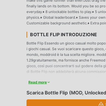
make this game funnier than ever!Just drag the b
finally lands on its bottom. Would you be so p
everyday.♦ 8 unlockable bottles to play.♦ 5 unloc
physics.♦ Global leaderboard.♦ Saves your own 
Customizable background aesthetic.♦ Extra poin
BOTTLE FLIP INTRODUZIONE
Bottle Flip Essendo un gioco casual molto popo
i giochi casual. Se vuoi scaricare questo gioco,
mondo, moddroid è la tua scelta migliore. moddro
1.29gratuitamente, ma fornisce anche Freemod gra
gioco, così puoi concentrarti sul godere della 
di Bottle Flip non addebiterà alcuna commissione
installare. Basta scaricare il client moddroid, pu
Read more
scarica moddroid e gioca!
Scarica Bottle Flip (MOD, Unlocke
GAMEPLAY UNICO
Bottle Flip Essendo un popolare gioco casual, i