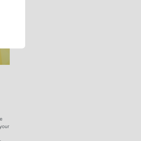
te
 your