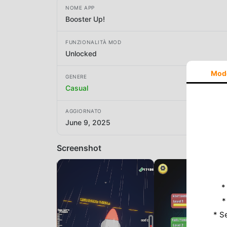
NOME APP
Booster Up!
FUNZIONALITÀ MOD
Unlocked
Mod
GENERE
Casual
AGGIORNATO
June 9, 2025
Screenshot
*
*
* S