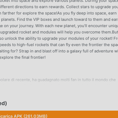
ocket into space and explore various planets. During your spac
different directions to earn rewards. Collect stars to upgrade yo
en farther for explore the space!As you fly deep into space, earn
t planets. Find the VIP boxes and launch toward to them and ear
e on your journey. With each new planet, you'll encounter uniq
ur upgraded rocket and modules will help you overcome them.Bu
 also unlock the ability to upgrade your modules of your rocket! F
speeds to high-fuel rockets that can fly even the frontier the spa
ting for? Strap in and blast off into a galaxy full of adventure w
xplore the final frontier!
lare di recente, ha guadagnato molti fan in tutto il mondo che
gioco, come il più grande sito di download di giochi gratuiti per
iore. moddroid non solo ti fornisce l'ultima versione di Booster
atuitamente, aiutandoti a salvare l'attività meccanica ripetitiv
ed)
gioia portata dal gioco stesso. moddroid promette che qualsiasi
e ai giocatori ed è sicura al 100%, disponibile e gratuita da
Scarica APK (261.03MB)
oi scaricare e installare Booster Up! 2.1.3 con un clic. Cosa aspet