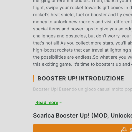
merging different modules. Then, launch your r
flight, swipe your rocket towards gift boxes in 
rocket's heat shield, fuel or booster and fly ev
money to unlock new rockets and visit differen
special items and power-ups to give you an edg
challenges and obstacles, but don't worry, yo
that's not all! As you collect more stars, you'll
high-boost rockets that can travel at lightning 
the possibilities are endless.So what are you wai
this exciting game. It's time to boosters up and e
BOOSTER UP! INTRODUZIONE
Booster Up! Essendo un gioco casual molto popo
amano i giochi casual. Se vuoi scaricare questo 
Read more
mod apk al mondo, moddroid è la tua scelta migl
2.1.3gratuitamente, ma fornisce anche Freemod gr
Scarica Booster Up! (MOD, Unlock
gioco, così puoi concentrarti sul godere della 
di Booster Up! non addebiterà alcuna commission
installare. Basta scaricare il client moddroid, pu