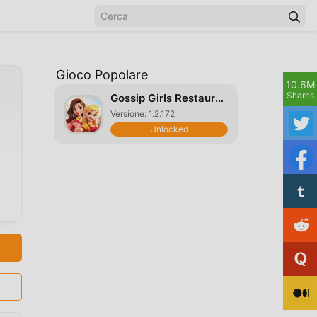
Gioco Popolare
10.6M
Shares
Gossip Girls Restaurant
Versione: 1.2.172
Unlocked