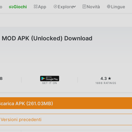
io
Giochi
App
Explore
Novità
Lingue
.3 MOD APK (Unlocked) Download
MB
4.3 ★
GET IT ON
1698 RATINGS
Scarica APK (261.03MB)
Versioni precedenti