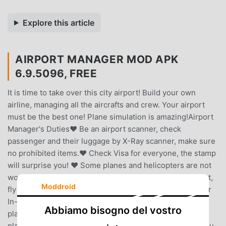
Explore this article
AIRPORT MANAGER MOD APK
6.9.5096, FREE
It is time to take over this city airport! Build your own
airline, managing all the aircrafts and crew. Your airport
must be the best one! Plane simulation is amazing!Airport
Manager's Duties❤️ Be an airport scanner, check
passenger and their luggage by X-Ray scanner, make sure
no prohibited items.❤️ Check Visa for everyone, the stamp
will surprise you! ❤️ Some planes and helicopters are not
working in the hangar, please fix and clean it!❤️ Be a pilot,
Moddroid
fly your plane safely. Plane simulation is amazing!❤️ Offer
In-flight Service to every passenger. ❤️ Be
Abbiamo bisogno del vostro
plane/helicopter commander, and manage all
planes/helicopters.❤️ Find customer's lost luggage.❤️ You