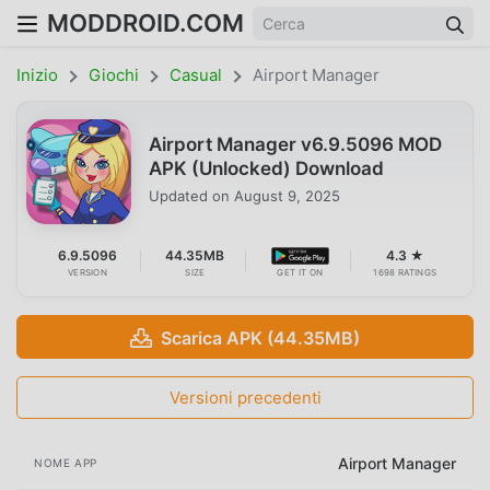
MODDROID.COM
Inizio
Giochi
Casual
Airport Manager
Airport Manager v6.9.5096 MOD
APK (Unlocked) Download
Updated on
August 9, 2025
6.9.5096
44.35MB
4.3 ★
VERSION
SIZE
GET IT ON
1698 RATINGS
Scarica APK (44.35MB)
Versioni precedenti
Airport Manager
NOME APP